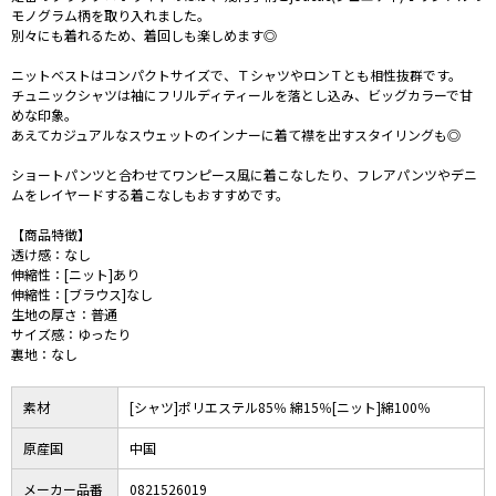
モノグラム柄を取り入れました。
別々にも着れるため、着回しも楽しめます◎
ニットベストはコンパクトサイズで、ＴシャツやロンＴとも相性抜群です。
チュニックシャツは袖にフリルディティールを落とし込み、ビッグカラーで甘
めな印象。
あえてカジュアルなスウェットのインナーに着て襟を出すスタイリングも◎
ショートパンツと合わせてワンピース風に着こなしたり、フレアパンツやデニ
ムをレイヤードする着こなしもおすすめです。
【商品特徴】
透け感：なし
伸縮性：[ニット]あり
伸縮性：[ブラウス]なし
生地の厚さ：普通
サイズ感：ゆったり
裏地：なし
素材
[シャツ]ポリエステル85％ 綿15％[ニット]綿100％
原産国
中国
メーカー品番
0821526019