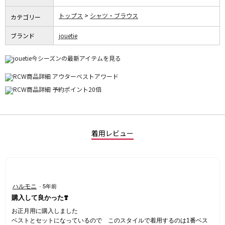
トップス
シャツ・ブラウス
カテゴリー
ブランド
jouetie
着用レビュー
星
ハルモニ
·
5年前
4
購入して良かった❣️
／
5
お正月用に購入しました
個
ベストとセットになっているので このスタイルで着用するのは1番ベス