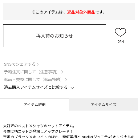
※このアイテムは、
返品対象外商品
です。
再入荷のお知らせ
234
SNSでシェアする
予約注文に関して（注意事項）
返品・交換に関して（返品特約）
過去購入アイテムサイズと比較する
アイテム詳細
アイテムサイズ
大好評のベスト×シャツのセットアイテム。
今季は柄ニットが登場しアップグレード！
定番のブラック×ホワイトのほか、幾何学柄とjouetie(ジュエティ)オリジナルの