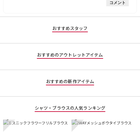
コメント
な
価
3
評
は
／
価
星
5
は
2
で
星
／
す。
おすすめスタッフ
3
5
／
で
5
す。
で
おすすめのアウトレットアイテム
す。
おすすめの新作アイテム
シャツ・ブラウスの人気ランキング
1
2