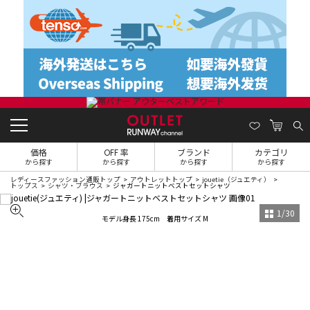
価格
OFF 率
ブランド
カテゴリ
から探す
から探す
から探す
から探す
レディースファッション通販トップ
アウトレットトップ
jouetie（ジュエティ）
トップス
シャツ・ブラウス
ジャガートニットベストセットシャツ
1
/
30
モデル身長 175cm 着用サイズ M