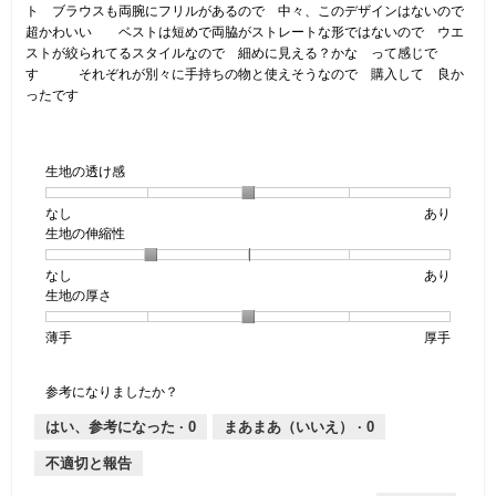
で
ト ブラウスも両腕にフリルがあるので 中々、このデザインはないので
す。
超かわいい ベストは短めで両脇がストレートな形ではないので ウエ
ストが絞られてるスタイルなので 細めに見える？かな って感じで
す それぞれが別々に手持ちの物と使えそうなので 購入して 良か
ったです
生地の透け感
なし
星
5
生
あり
生地の伸縮性
1
の
地
個
評
の
なし
星
5
生
あり
は
価
透
生地の厚さ
1
の
地
な
は
け
個
評
の
し
あ
感,
薄手
星
5
生
厚手
は
価
伸
り
平
1
の
地
な
は
縮
均
個
評
の
し
あ
性,
的
参考になりましたか？
は
価
厚
り
平
な
薄
は
さ,
均
評
はい、参考になった ·
0
まあまあ（いいえ） ·
0
手
厚
平
的
価
不適切と報告
手
均
な
は
的
評
星