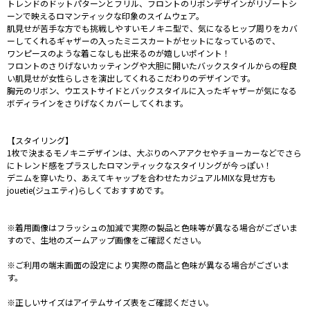
トレンドのドットパターンとフリル、フロントのリボンデザインがリゾートシ
ーンで映えるロマンティックな印象のスイムウェア。
肌見せが苦手な方でも挑戦しやすいモノキニ型で、気になるヒップ周りをカバ
ーしてくれるギャザーの入ったミニスカートがセットになっているので、
ワンピースのような着こなしも出来るのが嬉しいポイント！
フロントのさりげないカッティングや大胆に開いたバックスタイルからの程良
い肌見せが女性らしさを演出してくれるこだわりのデザインです。
胸元のリボン、ウエストサイドとバックスタイルに入ったギャザーが気になる
ボディラインをさりげなくカバーしてくれます。
【スタイリング】
1枚で決まるモノキニデザインは、大ぶりのヘアアクセやチョーカーなどでさら
にトレンド感をプラスしたロマンティックなスタイリングが今っぽい！
デニムを穿いたり、あえてキャップを合わせたカジュアルMIXな見せ方も
jouetie(ジュエティ)らしくておすすめです。
※着用画像はフラッシュの加減で実際の製品と色味等が異なる場合がございま
すので、生地のズームアップ画像をご確認ください。
※ご利用の端末画面の設定により実際の商品と色味が異なる場合がございま
す。
※正しいサイズはアイテムサイズ表をご確認ください。