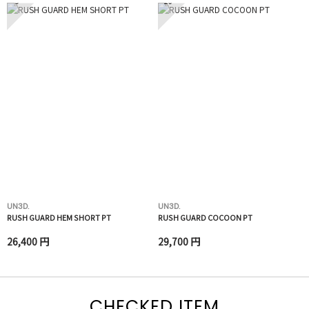
9
10
UN3D.
UN3D.
RUSH GUARD HEM SHORT PT
RUSH GUARD COCOON PT
26,400 円
29,700 円
CHECKED ITEM