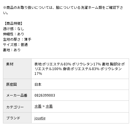
※商品のお取り扱いについては、脇についている洗濯ネーム類をご確認下さ
い。
【商品特徴】
透け感：なし
伸縮性：あり
生地の厚さ：薄手
サイズ感：普通
裏地：あり
素材
表地:ポリエステル83％ ポリウレタン17％ 裏地 胸部分:ポ
リエステル100％ 身頃:ポリエステル83％ ポリウレタン
17％
原産国
日本
メーカー品番
0826399003
水着
水着
カテゴリー
ブランド
jouetie