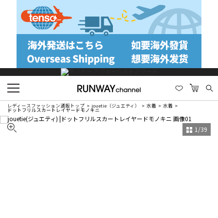
レディースファッション通販トップ
jouetie（ジュエティ）
水着
水着
ドットフリルスカートレイヤードモノキニ
1
/
39