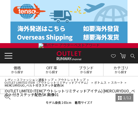
価格
OFF 率
ブランド
カテゴリ
から探す
から探す
から探す
から探す
レディースファッション通販トップ
アウトレットトップ
OUTLET LIMITED ITEM（アウトレットリミティッドアイテム）
ボトムス
スカート
MERCURYDUO_ベルト付きステッチ配色SK
1
/
12
モデル身長 165cm 着用サイズ F