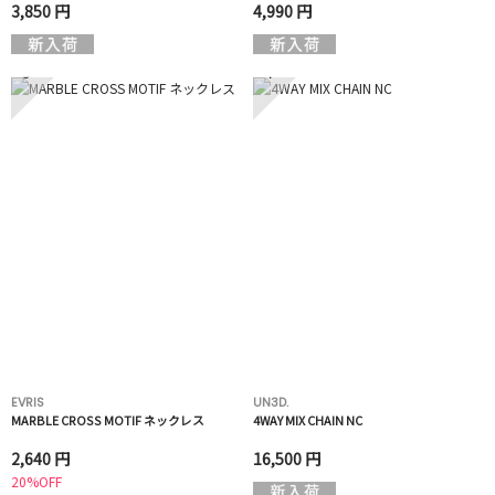
3,850 円
4,990 円
3
4
EVRIS
UN3D.
MARBLE CROSS MOTIF ネックレス
4WAY MIX CHAIN NC
2,640 円
16,500 円
20%OFF