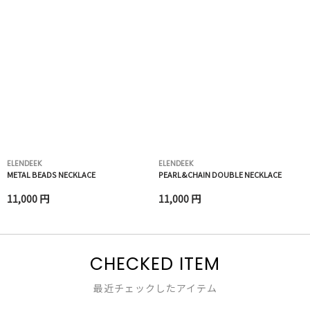
ELENDEEK
ELENDEEK
METAL BEADS NECKLACE
PEARL&CHAIN DOUBLE NECKLACE
11,000 円
11,000 円
CHECKED ITEM
最近チェックしたアイテム