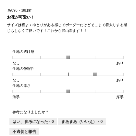
5
で
星
／
す。
星
あ696
·
18日前
3
5
4
お花が可愛い！
／
で
／
5
す。
5
サイズは程よくゆとりがある感じでボーダーだけどそこまで着太りする感
で
個
じもしなくて良いです！これから沢山着ます！！
す。
で
す。
生地の透け感
なし
星
5
生
あり
生地の伸縮性
1
の
地
個
評
の
なし
星
5
生
あり
は
価
透
生地の厚さ
1
の
地
な
は
け
個
評
の
し
あ
感,
薄手
星
5
生
厚手
は
価
伸
り
平
1
の
地
な
は
縮
均
個
評
の
し
あ
性,
的
参考になりましたか？
は
価
厚
り
平
な
薄
は
さ,
均
評
はい、参考になった ·
0
まあまあ（いいえ） ·
0
手
厚
平
的
価
不適切と報告
手
均
な
は