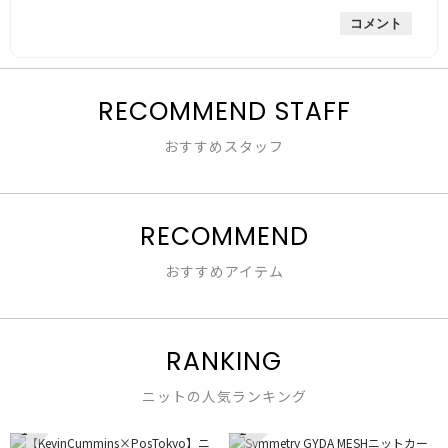
的
評
星
コメント
な
価
3
評
は
／
価
星
5
は
4
で
星
RECOMMEND STAFF
／
す。
3
5
／
で
おすすめスタッフ
5
す。
で
す。
RECOMMEND
おすすめアイテム
RANKING
ニットの人気ランキング
1
2