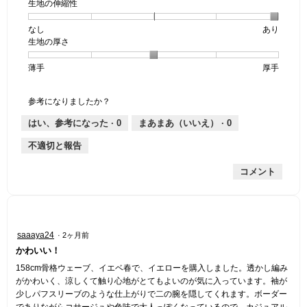
生地の伸縮性
1
の
地
個
評
の
なし
星
5
生
あり
は
価
透
生地の厚さ
1
の
地
な
は
け
個
評
の
し
あ
感,
薄手
星
5
生
厚手
は
価
伸
り
平
1
の
地
な
は
縮
均
個
評
の
し
あ
性,
的
参考になりましたか？
は
価
厚
り
平
な
薄
は
さ,
均
評
はい、参考になった ·
0
まあまあ（いいえ） ·
0
手
厚
平
的
価
不適切と報告
手
均
な
は
的
評
星
コメント
な
価
3
評
は
／
価
星
5
は
5
で
星
／
す。
星
saaaya24
·
2ヶ月前
3
5
5
かわいい！
／
で
／
5
す。
5
158cm骨格ウェーブ、イエベ春で、イエローを購入しました。透かし編み
で
個
がかわいく、涼しくて触り心地がとてもよいのが気に入っています。袖が
す。
で
少しパフスリーブのような仕上がりで二の腕を隠してくれます。ボーダー
す。