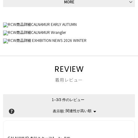
MORE
REVIEW
着用レビュー
1–3/3 件のレビュー
?
関連性が高い順
メ
表示順:
▼
ニ
ュ
ー
星