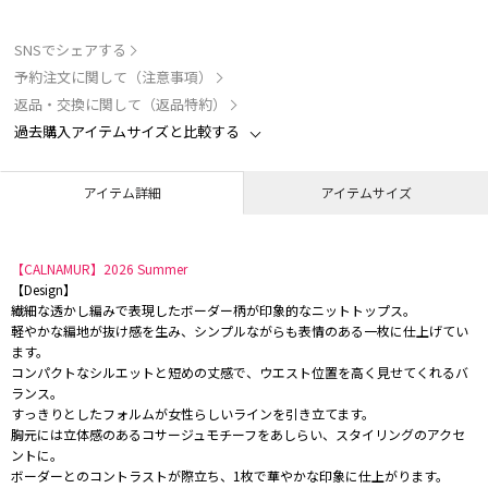
SNSでシェアする
予約注文に関して（注意事項）
返品・交換に関して（返品特約）
過去購入アイテムサイズと比較する
アイテム詳細
アイテムサイズ
【CALNAMUR】2026 Summer
【Design】
繊細な透かし編みで表現したボーダー柄が印象的なニットトップス。
軽やかな編地が抜け感を生み、シンプルながらも表情のある一枚に仕上げてい
ます。
コンパクトなシルエットと短めの丈感で、ウエスト位置を高く見せてくれるバ
ランス。
すっきりとしたフォルムが女性らしいラインを引き立てます。
胸元には立体感のあるコサージュモチーフをあしらい、スタイリングのアクセ
ントに。
ボーダーとのコントラストが際立ち、1枚で華やかな印象に仕上がります。