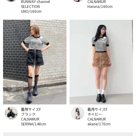
RUNWAY channel
CALNAMUR
SELECTION
Haruna/160cm
UNO/160cm
着用サイズF
着用サイズF
ブラック
ネイビー
CALNAMUR
CALNAMUR
SERINA/148cm
akane/170cm