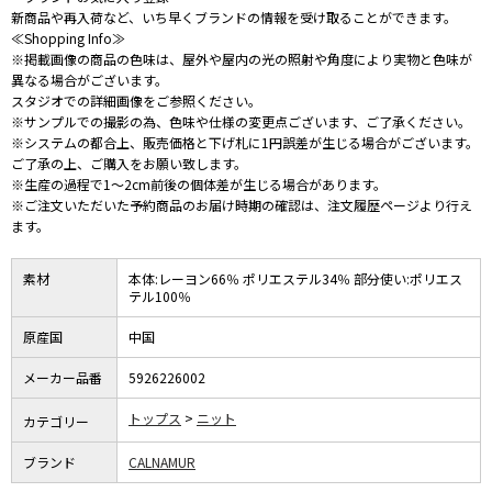
新商品や再入荷など、いち早くブランドの情報を受け取ることができます。
≪Shopping Info≫
※掲載画像の商品の色味は、屋外や屋内の光の照射や角度により実物と色味が
異なる場合がございます。
スタジオでの詳細画像をご参照ください。
※サンプルでの撮影の為、色味や仕様の変更点ございます、ご了承ください。
※システムの都合上、販売価格と下げ札に1円誤差が生じる場合がございます。
ご了承の上、ご購入をお願い致します。
※生産の過程で1～2cm前後の個体差が生じる場合があります。
※ご注文いただいた予約商品のお届け時期の確認は、注文履歴ページより行え
ます。
素材
本体:レーヨン66％ ポリエステル34％ 部分使い:ポリエス
テル100％
原産国
中国
メーカー品番
5926226002
トップス
ニット
カテゴリー
ブランド
CALNAMUR