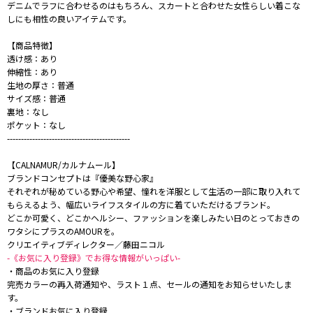
デニムでラフに合わせるのはもちろん、スカートと合わせた女性らしい着こな
しにも相性の良いアイテムです。
【商品特徴】
透け感：あり
伸縮性：あり
生地の厚さ：普通
サイズ感：普通
裏地：なし
ポケット：なし
--------------------------------------------
【CALNAMUR/カルナムール】
ブランドコンセプトは『優美な野心家』
それぞれが秘めている野心や希望、憧れを洋服として生活の一部に取り入れて
もらえるよう、幅広いライフスタイルの方に着ていただけるブランド。
どこか可愛く、どこかヘルシー、ファッションを楽しみたい日のとっておきの
ワタシにプラスのAMOURを。
クリエイティブディレクター／藤田ニコル
-《お気に入り登録》でお得な情報がいっぱい-
・商品のお気に入り登録
完売カラーの再入荷通知や、ラスト１点、セールの通知をお知らせいたしま
す。
・ブランドお気に入り登録