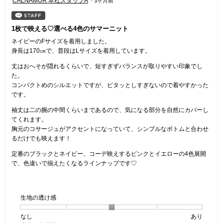
CALNAMUR 本社スタッフA
·
3ヶ月前
5
／
5
1枚で映える♡選べる4色のサマーニット
個
ネイビーのFサイズを着用しました。
で
身長は170㎝で、普段はLサイズを着用しています。
す。
丈はおへそが隠れるくらいで、短すぎずバランスが取りやすい印象でし
た。
コンパクトめのシルエットですが、ピタッとしすぎないので着やすかった
です。
袖丈は二の腕の中間くらいまであるので、気になる部分を自然にカバーし
てくれます。
胸元のコサージュがアクセントになっていて、シンプルなボトムと合わせ
るだけでも映えます！
定番のブラックとネイビー、コーデ映えするピンクとイエローの4色展開
で、色違いで揃えたくなるラインナップです♡
生地の透け感
なし
星
5
生
あり