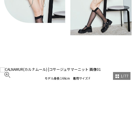
1
/
77
モデル身長 166cm 着用サイズ F