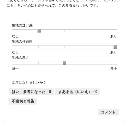
でありながらコサージュや色味で大人っぽくなっているので、カジュアル
にも、キレイめにも寄せられて、この夏着まわしたいです。
生地の透け感
なし
星
5
生
あり
生地の伸縮性
1
の
地
個
評
の
なし
星
5
生
あり
は
価
透
生地の厚さ
1
の
地
な
は
け
個
評
の
し
あ
感,
薄手
星
5
生
厚手
は
価
伸
り
平
1
の
地
な
は
縮
均
個
評
の
し
あ
性,
的
参考になりましたか？
は
価
厚
り
平
な
薄
は
さ,
均
評
はい、参考になった ·
0
まあまあ（いいえ） ·
0
手
厚
平
的
価
不適切と報告
手
均
な
は
的
評
星
コメント
な
価
2
評
は
／
価
星
5
は