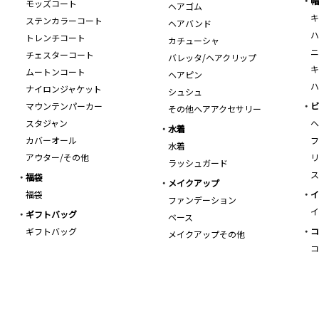
帽
モッズコート
ヘアゴム
キ
ステンカラーコート
ヘアバンド
ハ
トレンチコート
カチューシャ
ニ
チェスターコート
バレッタ/ヘアクリップ
キ
ムートンコート
ヘアピン
ハ
ナイロンジャケット
シュシュ
マウンテンパーカー
ビ
その他ヘアアクセサリー
スタジャン
ヘ
水着
カバーオール
フ
水着
アウター/その他
リ
ラッシュガード
ス
福袋
メイクアップ
福袋
イ
ファンデーション
イ
ギフトバッグ
ベース
ギフトバッグ
コ
メイクアップその他
コ