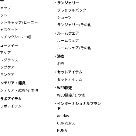
子
ランジェリー
ャップ
ブラ＆フルバック
ット
ショーツ
ットキャップ/ビーニー
ランジェリー/その他
ャスケット
ルームウェア
ンチング/ベレー帽
ルームウェア
ューティー
ルームウェア/その他
アケア
浴衣
レグランス
浴衣
ップケア
セットアイテム
キンケア
セットアイテム
ンテリア・雑貨
WEB限定
ンテリア・雑貨/その他
WEB限定/その他
ラボアイテム
インターナショナルブラン
ラボアイテム
ド
adidas
CONVERSE
PUMA