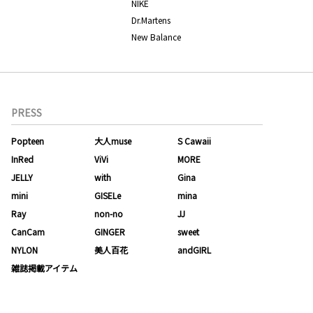
NIKE
Dr.Martens
New Balance
PRESS
Popteen
大人muse
S Cawaii
InRed
ViVi
MORE
JELLY
with
Gina
mini
GISELe
mina
Ray
non-no
JJ
CanCam
GINGER
sweet
NYLON
美人百花
andGIRL
雑誌掲載アイテム