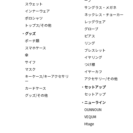
ーフ
スウェット
サングラス・メガネ
インナーウェア
ネックレス・チョーカー
ポロシャツ
レッグウェア
トップス/その他
グローブ
グッズ
ピアス
ポーチ類
リング
スマホケース
ブレスレット
傘
イヤリング
サイフ
つけ襟
マスク
イヤーカフ
キーケース/キーアクセサリ
アクセサリー/その他
ー
セットアップ
カードケース
セットアップ
グッズ/その他
ニューライン
OUNNOUN
VEQUM
Htage