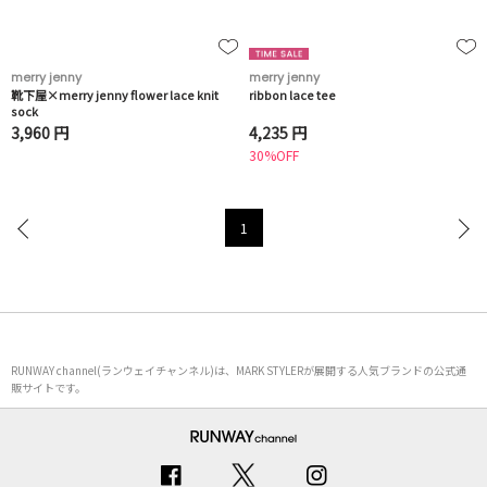
merry jenny
merry jenny
靴下屋×merry jenny flower lace knit
ribbon lace tee
sock
3,960 円
4,235 円
30%OFF
1
RUNWAY channel(ランウェイチャンネル)は、MARK STYLERが展開する人気ブランドの公式通
販サイトです。