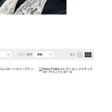
カラー展開
単色
表示