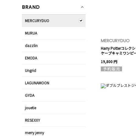
BRAND
MERCURYDUO
MURUA
MERCURYDUO
dazzlin
Harry Potterコ
ケープキャミワンピ
EMODA
19,800 円
Ungrid
LAGUNAMOON
GYDA
jouetie
RESEXXY
merry jenny