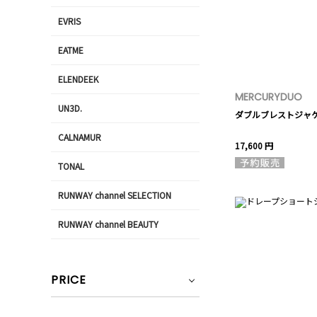
EVRIS
EATME
ELENDEEK
MERCURYDUO
UN3D.
ダブルブレストジャ
CALNAMUR
17,600 円
TONAL
RUNWAY channel SELECTION
RUNWAY channel BEAUTY
PRICE