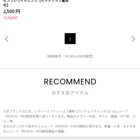
センプレワイドパンツ【セットアップ着用
可】
2,500 円
71%OFF
1
（検索条件：MURUA/WEB限定）
RECOMMEND
おすすめアイテム
人気ブランドの公式、レディースファッション通販【ランウェイチャンネル】はムルーア
（MURUA）WEB限定を取り揃えております。商品カテゴリーの他、サイズ、価格、OFF率、カ
ラー等、
あなたのこだわり条件からムルーア（MURUA）のWEB限定が探せます。新着・人気・おすすめ
のムルーア（MURUA）WEB限定商品が満載！