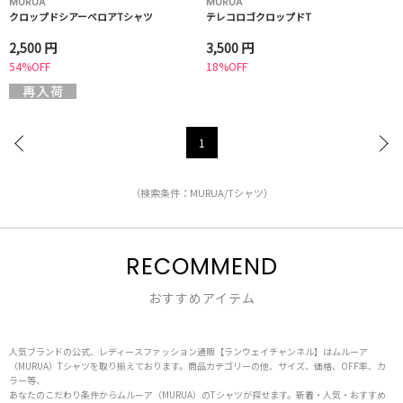
MURUA
MURUA
クロップドシアーベロアTシャツ
テレコロゴクロップドT
2,500 円
3,500 円
54%OFF
18%OFF
1
（検索条件：MURUA/Tシャツ）
RECOMMEND
おすすめアイテム
人気ブランドの公式、レディースファッション通販【ランウェイチャンネル】はムルーア
（MURUA）Tシャツを取り揃えております。商品カテゴリーの他、サイズ、価格、OFF率、カ
ラー等、
あなたのこだわり条件からムルーア（MURUA）のTシャツが探せます。新着・人気・おすすめ