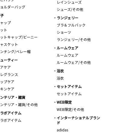
レインシューズ
ョルダーバッグ
シューズ/その他
子
ランジェリー
ャップ
ブラ＆フルバック
ット
ショーツ
ットキャップ/ビーニー
ランジェリー/その他
ャスケット
ルームウェア
ンチング/ベレー帽
ルームウェア
ューティー
ルームウェア/その他
アケア
浴衣
レグランス
浴衣
ップケア
セットアイテム
キンケア
セットアイテム
ンテリア・雑貨
WEB限定
ンテリア・雑貨/その他
WEB限定/その他
ラボアイテム
インターナショナルブラン
ラボアイテム
ド
adidas