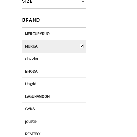
SIZE
BRAND
MERCURYDUO
MURUA
dazzlin
EMODA
Ungrid
LAGUNAMOON
GYDA
jouetie
RESEXXY