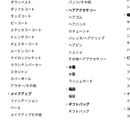
ダウンベスト
パンツ/その他
シ
ダッフルコート
ヘアアクセサリー
帽
モッズコート
ヘアゴム
キ
ピーコート
ヘアバンド
ハ
ステンカラーコート
カチューシャ
ニ
トレンチコート
バレッタ/ヘアクリップ
キ
チェスターコート
ヘアピン
ハ
ムートンコート
シュシュ
ナイロンジャケット
ビ
その他ヘアアクセサリー
マウンテンパーカー
ヘ
水着
スタジャン
フ
水着
カバーオール
リ
ラッシュガード
アウター/その他
ス
福袋
メイクアップ
イ
福袋
ファンデーション
イ
ギフトバッグ
ベース
コ
ギフトバッグ
メイクアップその他
コ