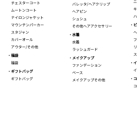
ニ
チェスターコート
バレッタ/ヘアクリップ
キ
ムートンコート
ヘアピン
ハ
ナイロンジャケット
シュシュ
マウンテンパーカー
ビ
その他ヘアアクセサリー
スタジャン
ヘ
水着
カバーオール
フ
水着
アウター/その他
リ
ラッシュガード
ス
福袋
メイクアップ
福袋
イ
ファンデーション
イ
ギフトバッグ
ベース
ギフトバッグ
コ
メイクアップその他
コ