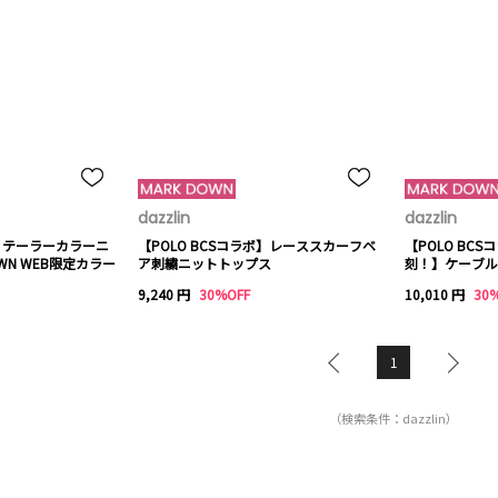
dazzlin
dazzlin
ボ】テーラーカラーニ
【POLO BCSコラボ】レーススカーフベ
【POLO BCS
WN WEB限定カラー
ア刺繍ニットトップス
刻！】ケーブル
9,240 円
30%OFF
10,010 円
30
1
（検索条件：dazzlin）