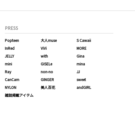
PRESS
Popteen
大人muse
S Cawaii
InRed
ViVi
MORE
JELLY
with
Gina
mini
GISELe
mina
Ray
non-no
JJ
CanCam
GINGER
sweet
NYLON
美人百花
andGIRL
雑誌掲載アイテム