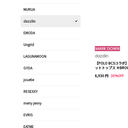
MURUA
dazzlin
EMODA
Ungrid
dazzlin
LAGUNAMOON
【POLO BCSコラ
ットトップス ※BRO
GYDA
6,930 円
30%OFF
jouetie
RESEXXY
merry jenny
EVRIS
EATME