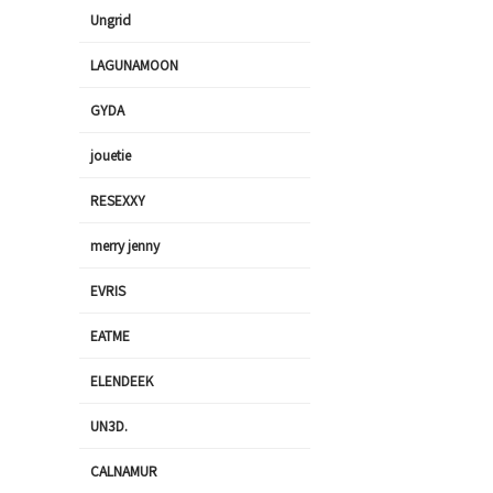
Ungrid
LAGUNAMOON
GYDA
jouetie
RESEXXY
merry jenny
EVRIS
EATME
ELENDEEK
UN3D.
CALNAMUR