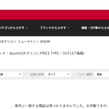
カテゴリからさがす
ブランドからさがす
価格・OFF率からさ
in(ダズリン)
ニューライン
VEQUM
ド：dazzlin(ダズリン) / PRICE TYPE：OUTLET価格）
め順
在庫の有無
すべて
カラー展開
単色
条件に一致する商品は見つかりませんでした。お手数ですが