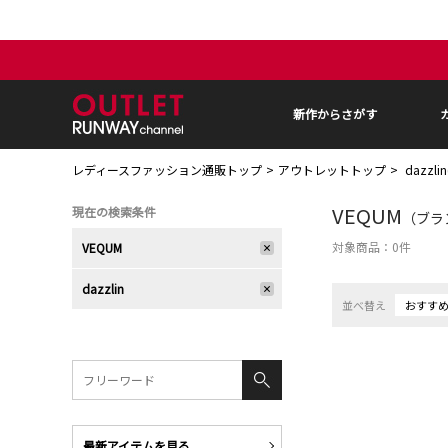
新作からさがす
レディースファッション通販トップ
アウトレットトップ
dazzl
VEQUM
現在の検索条件
（ブラン
対象商品：
0
件
VEQUM
dazzlin
並べ替え
おすす
最新アイテムを見る