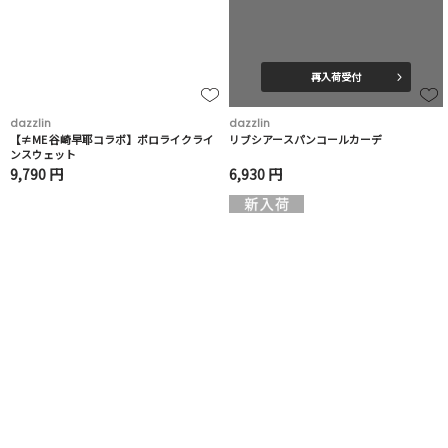
再入荷受付
dazzlin
dazzlin
【≠ME 谷崎早耶コラボ】ポロライクライ
リブシアースパンコールカーデ
ンスウェット
9,790 円
6,930 円