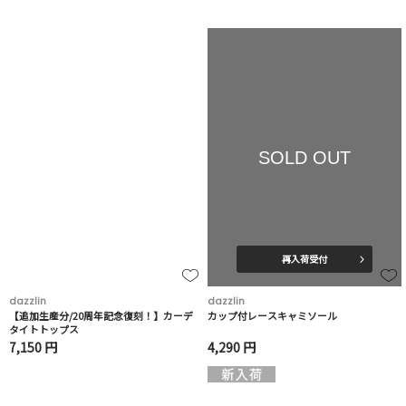
SOLD OUT
再入荷受付
dazzlin
dazzlin
【追加生産分/20周年記念復刻！】カーデ
カップ付レースキャミソール
タイトトップス
7,150 円
4,290 円