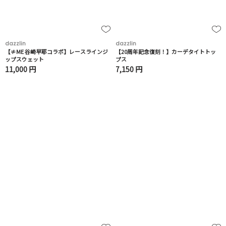
dazzlin
dazzlin
【≠ME 谷崎早耶コラボ】レースラインジ
【20周年記念復刻！】カーデタイトトッ
ップスウェット
プス
11,000 円
7,150 円