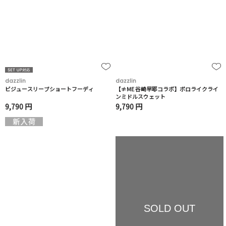
dazzlin
dazzlin
ビジュースリーブショートフーディ
【≠ME 谷崎早耶コラボ】ポロライクライ
ンミドルスウェット
9,790 円
9,790 円
SOLD OUT