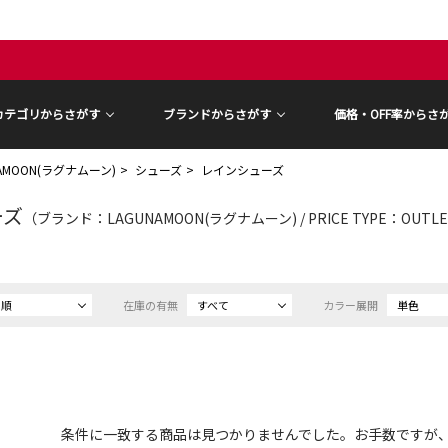
カテゴリからさがす
ブランドからさがす
価格・OFF率からさ
NAMOON(ラグナムーン)
シューズ
レインシューズ
ーズ
（ブランド：LAGUNAMOON(ラグナムーン) / PRICE TYPE：OUT
め順
在庫の有無
すべて
カラー展開
単色
条件に一致する商品は見つかりませんでした。お手数ですが