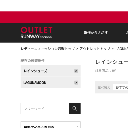
新作からさがす
レディースファッション通販トップ
アウトレットトップ
LAGU
レインシュ
現在の検索条件
対象商品：
0
件
レインシューズ
LAGUNAMOON
並べ替え
おすす
最新アイテムを見る