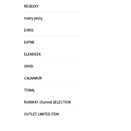
RESEXXY
merry jenny
EVRIS
EATME
ELENDEEK
UN3D.
CALNAMUR
TONAL
RUNWAY channel SELECTION
OUTLET LIMITED ITEM