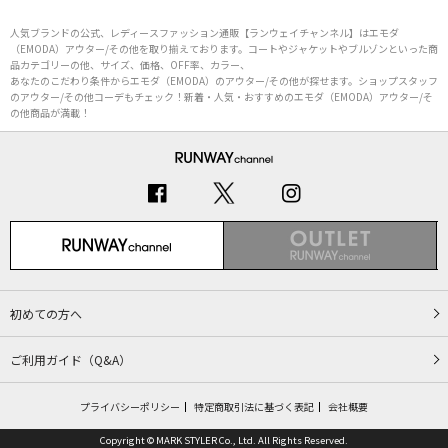
人気ブランドの公式、レディースファッション通販【ランウェイチャンネル】はエモダ
（EMODA）アウター/その他を取り揃えております。コートやジャケットやブルゾンといった商
品カテゴリーの他、サイズ、価格、OFF率、カラー、
あなたのこだわり条件からエモダ（EMODA）のアウター/その他が探せます。ショップスタッフ
のアウター/その他コーデもチェック！新着・人気・おすすめのエモダ（EMODA）アウター/そ
の他商品が満載！
初めての方へ
ご利用ガイド（Q&A）
プライバシーポリシー
特定商取引法に基づく表記
会社概要
Copyright © MARK STYLER Co., Ltd. All Rights Reserved.