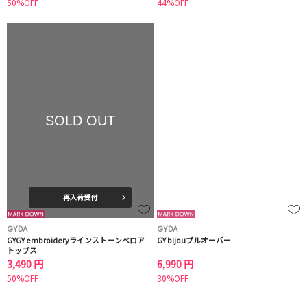
50%OFF
44%OFF
SOLD OUT
再入荷受付
GYDA
GYDA
GYGY embroideryラインストーンベロア
GY bijouプルオーバー
トップス
3,490 円
6,990 円
50%OFF
30%OFF