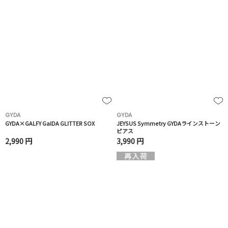
GYDA
GYDA
GYDA×GALFY GalDA GLITTER SOX
JEYSUS Symmetry GYDAラインストーン
ピアス
2,990 円
3,990 円