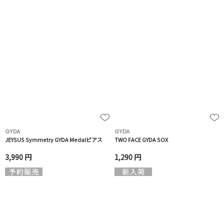
GYDA
GYDA
JEYSUS Symmetry GYDA Medalピアス
TWO FACE GYDA SOX
3,990 円
1,290 円