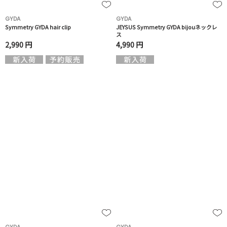
GYDA
GYDA
Symmetry GYDA hair clip
JEYSUS Symmetry GYDA bijouネックレ
ス
2,990 円
4,990 円