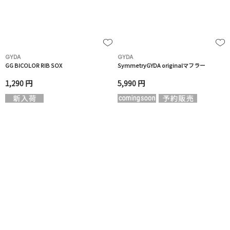
GYDA
GYDA
GG BICOLOR RIB SOX
SymmetryGYDA originalマフラー
1,290 円
5,990 円