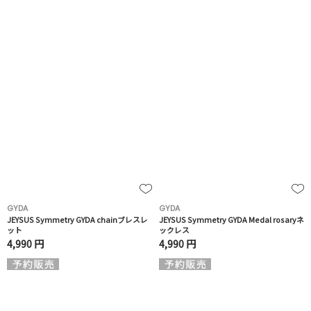
GYDA
GYDA
JEYSUS Symmetry GYDA chainブレスレ
JEYSUS Symmetry GYDA Medal rosaryネ
ット
ックレス
4,990 円
4,990 円