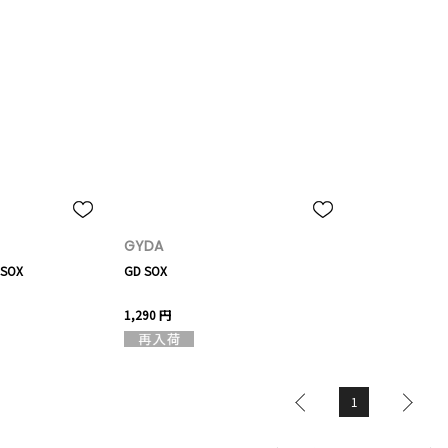
GYDA
 SOX
GD SOX
1,290 円
1