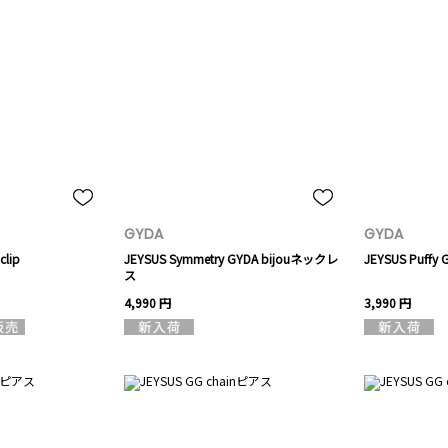
GYDA
GYDA
clip
JEYSUS Symmetry GYDA bijouネックレ
JEYSUS Puf
ス
4,990 円
3,990 円