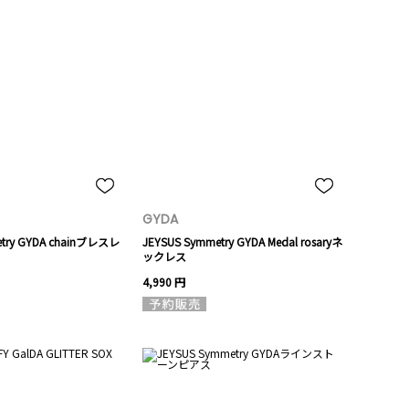
GYDA
etry GYDA chainブレスレ
JEYSUS Symmetry GYDA Medal rosaryネ
ックレス
4,990 円