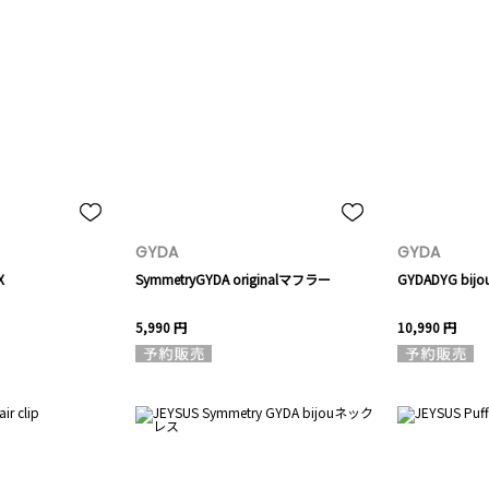
GYDA
GYDA
X
SymmetryGYDA originalマフラー
GYDADYG b
5,990 円
10,990 円