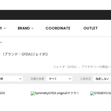
Y
BRAND
COORDINATE
OUTLET
ー
ー
（ブランド：GYDA(ジェイダ)）
ジェイダ（GYDA）、アクセサリーの商品
め順
在庫の有無
すべて
入荷状況
指定しない