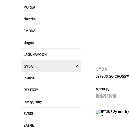
MURUA
dazzlin
EMODA
Ungrid
LAGUNAMOON
GYDA
GYDA
JEYSUS GG CROS
jouetie
4,990 円
RESEXXY
merry jenny
EVRIS
EATME