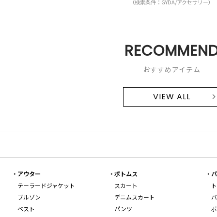
（検索条件：GYDA/アクセサリー）
RECOMMEN
おすすめアイテム
VIEW ALL
アウター
ボトムス
バ
テーラードジャケット
スカート
ト
ブルゾン
デニムスカート
バ
ベスト
パンツ
ボ