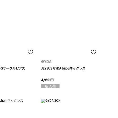
GYDA
fy GGサークルピアス
JEYSUS GYDA bijouネックレス
4,990 円