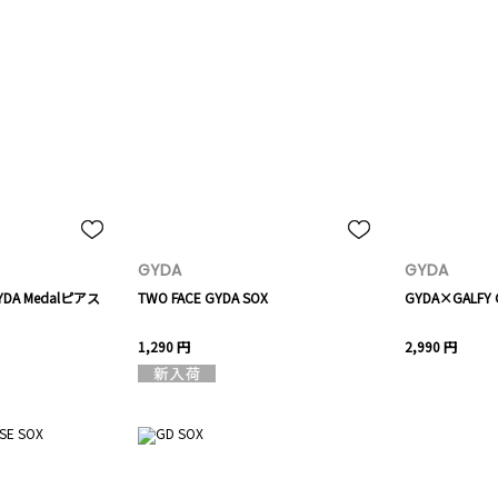
GYDA
GYDA
GYDA Medalピアス
TWO FACE GYDA SOX
GYDA×GALFY G
1,290 円
2,990 円