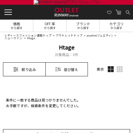
価格
OFF 率
ブランド
カテゴリ
から探す
から探す
から探す
から探す
レディースファッション通販トップ
アウトレットトップ
jouetie(ジュエティ)
ニューライン
Htage
Htage
対象商品：
0件
表示
絞り込み
並び替え
条件に一致する商品は見つかりませんでした。
お手数ですが、検索条件を変更してください。