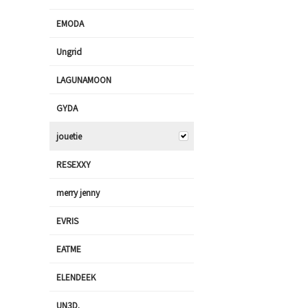
EMODA
Ungrid
LAGUNAMOON
GYDA
jouetie
RESEXXY
merry jenny
EVRIS
EATME
ELENDEEK
UN3D.