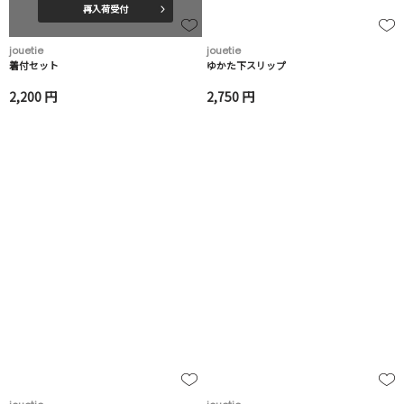
再入荷受付
jouetie
jouetie
着付セット
ゆかた下スリップ
2,200 円
2,750 円