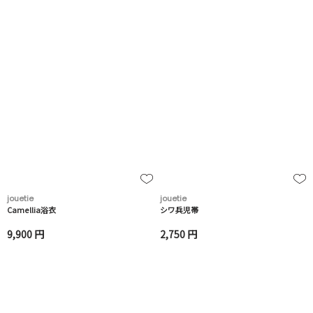
jouetie
jouetie
Camellia浴衣
シワ兵児帯
9,900 円
2,750 円