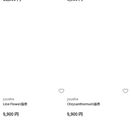
jouetie
jouetie
Line Flower浴衣
Chrysanthemum浴衣
9,900 円
9,900 円