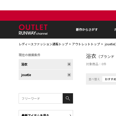
新作からさがす
レディースファッション通販トップ
アウトレットトップ
jouet
浴衣
現在の検索条件
（ブランド：j
対象商品：
0
件
浴衣
jouetie
並べ替え
おすす
最新アイテムを見る