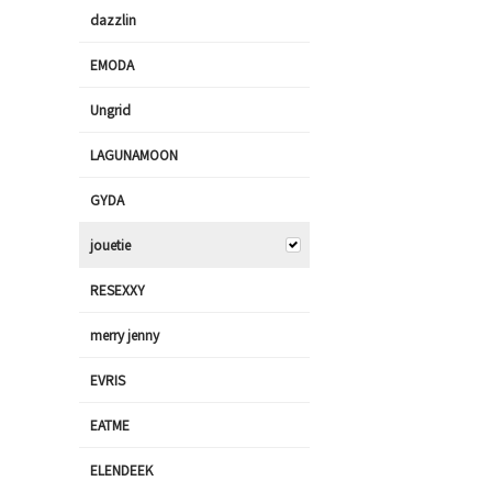
dazzlin
EMODA
Ungrid
LAGUNAMOON
GYDA
jouetie
RESEXXY
merry jenny
EVRIS
EATME
ELENDEEK