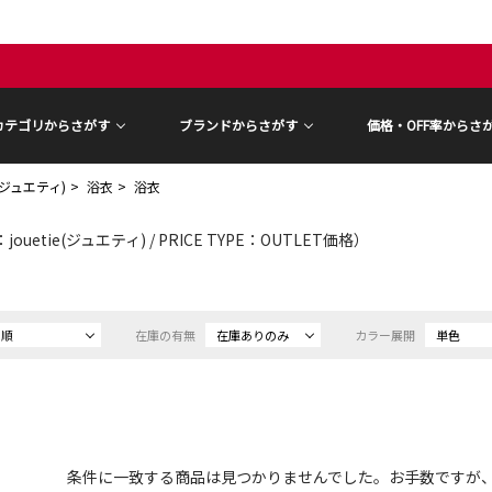
カテゴリからさがす
ブランドからさがす
価格・OFF率からさ
ie(ジュエティ)
浴衣
浴衣
ouetie(ジュエティ) / PRICE TYPE：OUTLET価格）
め順
在庫の有無
在庫ありのみ
カラー展開
単色
条件に一致する商品は見つかりませんでした。お手数ですが