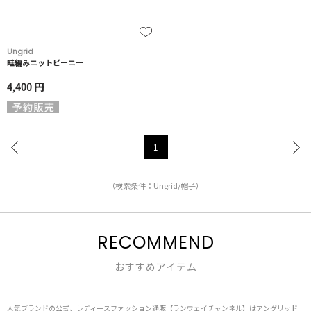
Ungrid
畦編みニットビーニー
4,400 円
1
（検索条件：Ungrid/帽子）
RECOMMEND
おすすめアイテム
人気ブランドの公式、レディースファッション通販【ランウェイチャンネル】はアングリッド