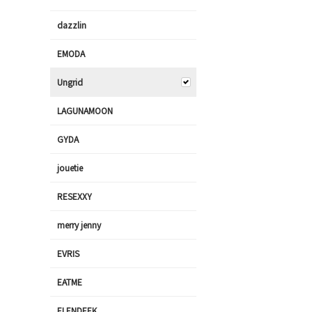
dazzlin
EMODA
Ungrid
LAGUNAMOON
GYDA
jouetie
RESEXXY
merry jenny
EVRIS
EATME
ELENDEEK