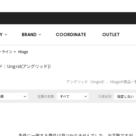
Y
BRAND
COORDINATE
OUTLET
ーライン
Htage
：Ungrid(アングリッド)）
アングリッド（Ungrid）、Htageの商品
め順
在庫の有無
すべて
入荷状況
指定しない
条件に一致する商品は見つかりませんでした。お手数ですが