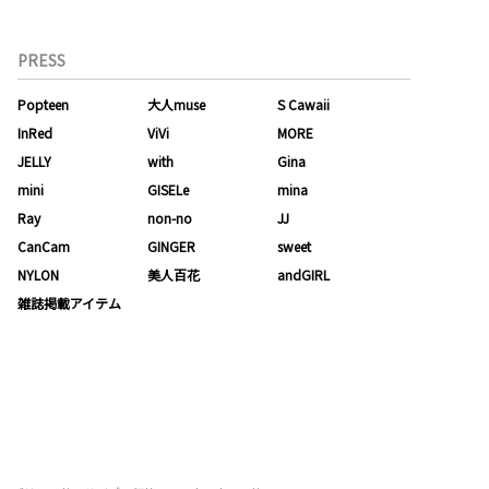
PRESS
Popteen
大人muse
S Cawaii
InRed
ViVi
MORE
JELLY
with
Gina
mini
GISELe
mina
Ray
non-no
JJ
CanCam
GINGER
sweet
NYLON
美人百花
andGIRL
雑誌掲載アイテム