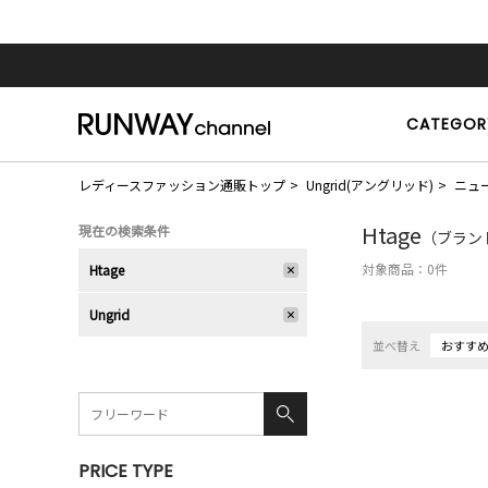
CATEGOR
レディースファッション通販トップ
Ungrid(アングリッド)
ニュ
Htage
現在の検索条件
（ブランド
対象商品：
0
件
Htage
Ungrid
並べ替え
おすす
PRICE TYPE