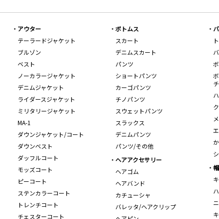
アウター
ボトムス
バ
テーラードジャケット
スカート
ト
ブルゾン
デニムスカート
バ
ベスト
パンツ
ボ
ノーカラージャケット
ショートパンツ
ボ
チ
デニムジャケット
カーゴパンツ
ハ
ライダースジャケット
チノパンツ
ク
ミリタリージャケット
スウェットパンツ
メ
MA-1
スラックス
エ
ダウンジャケット/コート
デニムパンツ
か
ダウンベスト
パンツ/その他
シ
ダッフルコート
ヘアアクセサリー
帽
モッズコート
ヘアゴム
キ
ピーコート
ヘアバンド
ハ
ステンカラーコート
カチューシャ
ニ
トレンチコート
バレッタ/ヘアクリップ
キ
チェスターコート
ヘアピン