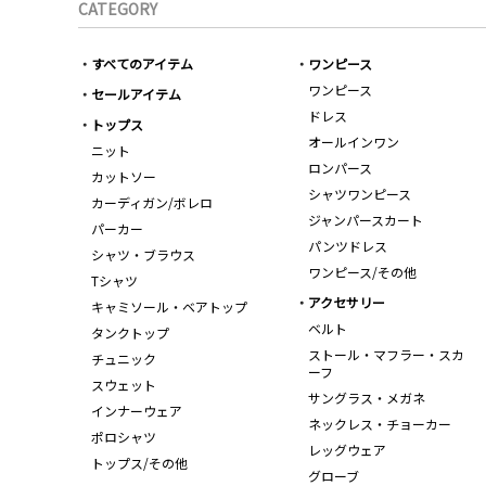
CATEGORY
すべてのアイテム
ワンピース
ワンピース
セールアイテム
ドレス
トップス
オールインワン
ニット
ロンパース
カットソー
シャツワンピース
カーディガン/ボレロ
ジャンパースカート
パーカー
パンツドレス
シャツ・ブラウス
ワンピース/その他
Tシャツ
アクセサリー
キャミソール・ベアトップ
ベルト
タンクトップ
ストール・マフラー・スカ
チュニック
ーフ
スウェット
サングラス・メガネ
インナーウェア
ネックレス・チョーカー
ポロシャツ
レッグウェア
トップス/その他
グローブ