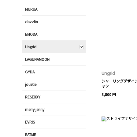
MURUA
dazzlin
EMODA
Ungrid
LAGUNAMOON
GYDA
Ungrid
シャーリングデザイ
jouetie
ャツ
8,800 円
RESEXXY
merry jenny
EVRIS
EATME