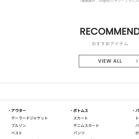
（検索条件：Ungrid/シャツ・ブラウス
RECOMMEN
おすすめアイテム
VIEW ALL
アウター
ボトムス
バ
テーラードジャケット
スカート
ト
ブルゾン
デニムスカート
バ
ベスト
パンツ
ボ