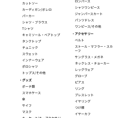
ロンパース
カットソー
シャツワンピース
カーディガン/ボレロ
ジャンパースカート
パーカー
パンツドレス
シャツ・ブラウス
ワンピース/その他
Tシャツ
アクセサリー
キャミソール・ベアトップ
ベルト
タンクトップ
ストール・マフラー・スカ
チュニック
ーフ
スウェット
サングラス・メガネ
インナーウェア
ネックレス・チョーカー
ポロシャツ
レッグウェア
トップス/その他
グローブ
グッズ
ピアス
ポーチ類
リング
スマホケース
ブレスレット
傘
イヤリング
サイフ
つけ襟
マスク
イヤーカフ
キーケース/キーアクセサリ