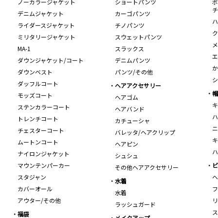
ノーカラージャケット
ショートパンツ
ボ
チ
デニムジャケット
カーゴパンツ
ハ
ライダースジャケット
チノパンツ
ク
ミリタリージャケット
スウェットパンツ
メ
MA-1
スラックス
エ
ダウンジャケット/コート
デニムパンツ
か
ダウンベスト
パンツ/その他
シ
ダッフルコート
ヘアアクセサリー
帽
モッズコート
ヘアゴム
キ
ステンカラーコート
ヘアバンド
ハ
トレンチコート
カチューシャ
ニ
チェスターコート
バレッタ/ヘアクリップ
キ
ムートンコート
ヘアピン
ハ
ナイロンジャケット
シュシュ
マウンテンパーカー
ビ
その他ヘアアクセサリー
スタジャン
ヘ
水着
カバーオール
フ
水着
アウター/その他
リ
ラッシュガード
ス
福袋
メイクアップ