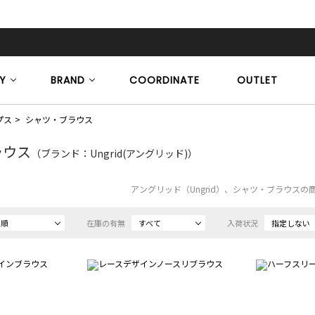
Y
BRAND
COORDINATE
OUTLET
プス
シャツ・ブラウス
ラウス
（ブランド：Ungrid(アングリッド)）
アングリッド（Ungrid）、シャツ・ブラウスの
め順
在庫の有無
すべて
入荷状況
指定しない