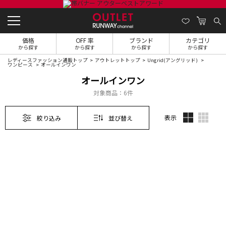
価格
OFF 率
ブランド
カテゴリ
から探す
から探す
から探す
から探す
レディースファッション通販トップ
アウトレットトップ
Ungrid(アングリッド)
ワンピース
オールインワン
オールインワン
対象商品：
6件
表示
絞り込み
並び替え