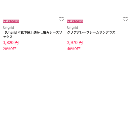
Ungrid
Ungrid
【Ungrid ×靴下屋】透かし編みレースソ
クリアグレーフレームサングラス
ックス
1,320 円
2,970 円
20%OFF
40%OFF