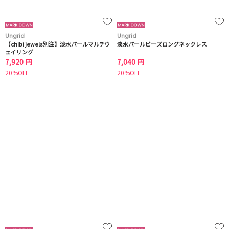
Ungrid
Ungrid
【chibi jewels別注】淡水パールマルチウ
淡水パールビーズロングネックレス
ェイリング
7,920 円
7,040 円
20%OFF
20%OFF