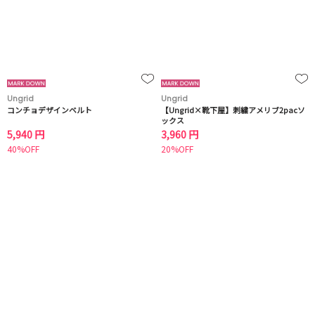
Ungrid
Ungrid
コンチョデザインベルト
【Ungrid×靴下屋】刺繍アメリブ2pacソ
ックス
5,940 円
3,960 円
40%OFF
20%OFF