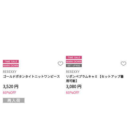
RESEXXY
RESEXXY
ゴールドボタンタイトニットワンピース
リボンペプラムキャミ 【セットアップ着
用可能】
3,520 円
3,080 円
60%OFF
60%OFF