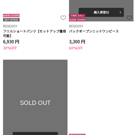
再入荷受付
RESEXXY
RESEXXY
フリルショートパンツ【セットアップ着用
バックオープンニットワンピース
可能】
6,930 円
3,300 円
30%OFF
60%OFF
SOLD OUT