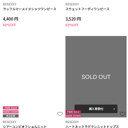
RESEXXY
RESEXXY
ラッフルマーメイドシャツワンピース
スウェットフーディワンピース
4,400 円
3,520 円
60%OFF
60%OFF
SOLD OUT
再入荷受付
RESEXXY
RESEXXY
シアーコンビオフショルニット
ハートネックラグランニットトップス