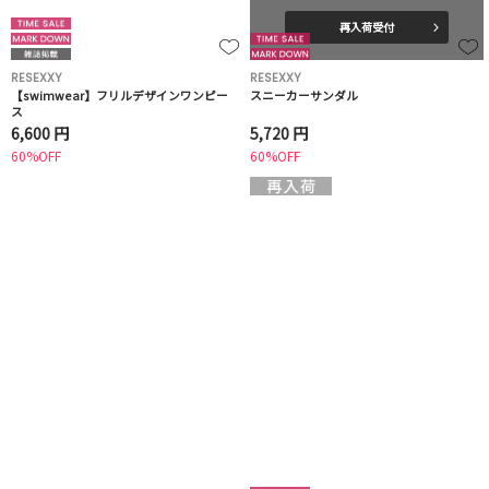
再入荷受付
RESEXXY
RESEXXY
【swimwear】フリルデザインワンピー
スニーカーサンダル
ス
6,600 円
5,720 円
60%OFF
60%OFF