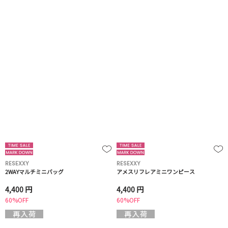
RESEXXY
RESEXXY
2WAYマルチミニバッグ
アメスリフレアミニワンピース
4,400 円
4,400 円
60%OFF
60%OFF