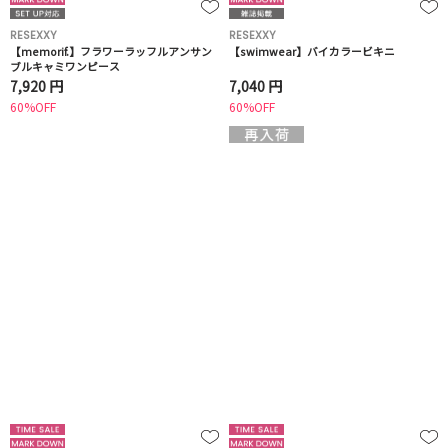
RESEXXY
RESEXXY
【memorif.】フラワーラッフルアンサン
【swimwear】バイカラービキニ
ブルキャミワンピース
7,920 円
7,040 円
60%OFF
60%OFF