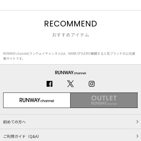
RECOMMEND
おすすめアイテム
RUNWAY channel(ランウェイチャンネル)は、MARK STYLERが展開する人気ブランドの公式通
販サイトです。
初めての方へ
ご利用ガイド（Q&A）