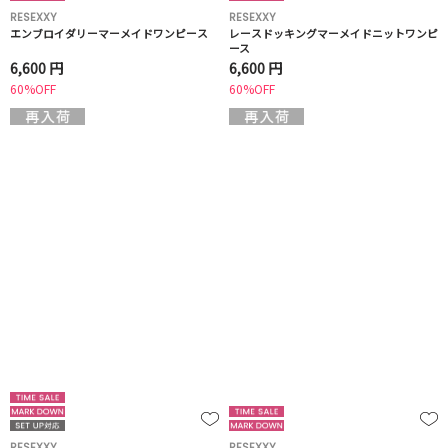
RESEXXY
RESEXXY
エンブロイダリーマーメイドワンピース
レースドッキングマーメイドニットワンピ
ース
6,600 円
6,600 円
60%OFF
60%OFF
RESEXXY
RESEXXY