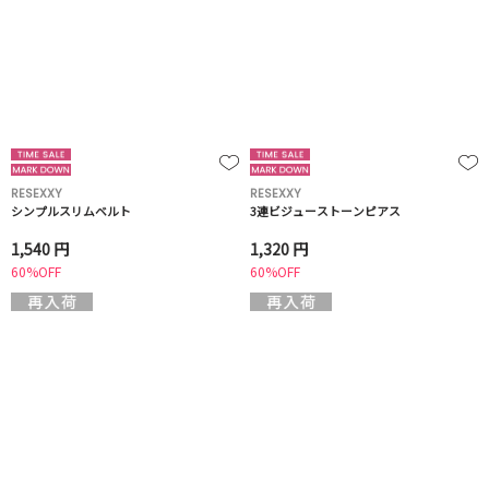
RESEXXY
RESEXXY
シンプルスリムベルト
3連ビジューストーンピアス
1,540 円
1,320 円
60%OFF
60%OFF