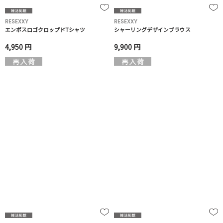
RESEXXY
RESEXXY
エンボスロゴクロップドTシャツ
シャーリングデザインブラウス
4,950 円
9,900 円