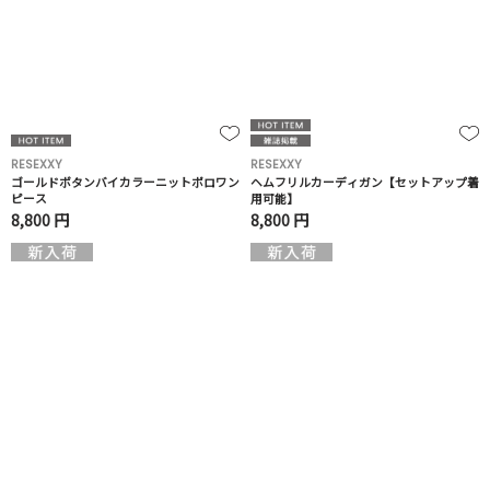
RESEXXY
RESEXXY
ゴールドボタンバイカラーニットポロワン
ヘムフリルカーディガン【セットアップ着
ピース
用可能】
8,800 円
8,800 円