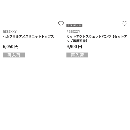
RESEXXY
RESEXXY
ヘムフリルアメスリニットトップス
カットアウトスウェットパンツ【セットア
ップ着用可能】
6,050 円
9,900 円