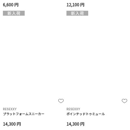
6,600 円
12,100 円
RESEXXY
RESEXXY
プラットフォームスニーカー
ポインテッドトゥミュール
14,300 円
14,300 円