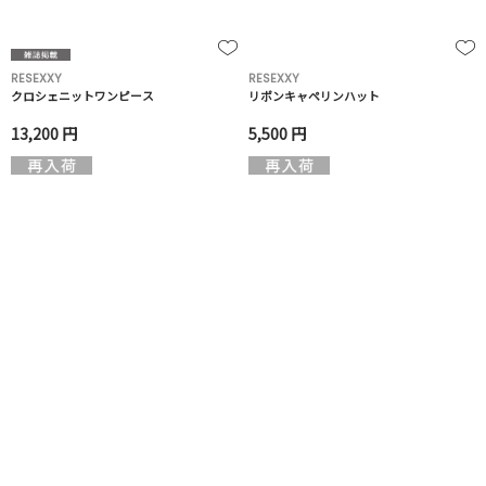
RESEXXY
RESEXXY
クロシェニットワンピース
リボンキャペリンハット
13,200 円
5,500 円