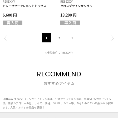
RESEXXY
RESEXXY
ドレープブークレニットトップス
クロスデザインサンダル
6,600 円
13,200 円
1
2
3
（検索条件：RESEXXY）
RECOMMEND
おすすめアイテム
RUNWAY channel（ランウェイチャンネル）公式ファッション通販、毎月5日新作ポイント5
倍。商品カテゴリーの他、サイズ、価格、OFF率、カラー等、あなたのこだわり条件から探せ
ます。人気・おすすめ商品も満載！