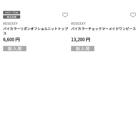
RESEXXY
RESEXXY
バイカラーリボンオフショルニットトップ
バイカラーチェックマーメイドワンピース
ス
6,600 円
13,200 円