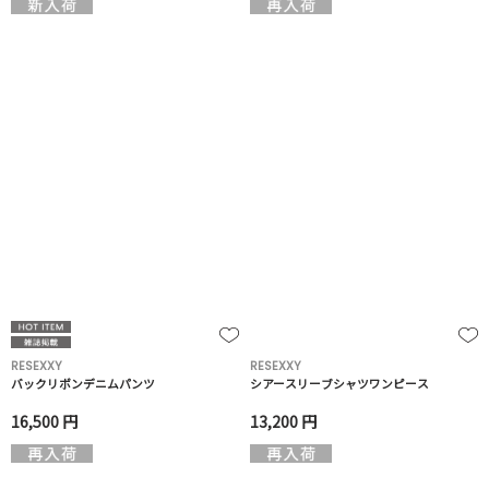
RESEXXY
RESEXXY
バックリボンデニムパンツ
シアースリーブシャツワンピース
16,500 円
13,200 円