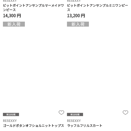
RESEXXY
RESEXXY
ビットポイントアンサンプルマーメイドワ
ビットポイントアンサンプルミニワンピー
ンピース
ス
14,300 円
13,200 円
RESEXXY
RESEXXY
ゴールドボタンオフショルニットトップス
ラッフルフリルスカート