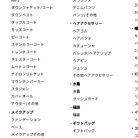
エ
ダウンジャケット/コート
デニムパンツ
か
ダウンベスト
パンツ/その他
シ
ダッフルコート
ヘアアクセサリー
帽
モッズコート
ヘアゴム
キ
ピーコート
ヘアバンド
ハ
ステンカラーコート
カチューシャ
ニ
トレンチコート
バレッタ/ヘアクリップ
キ
チェスターコート
ヘアピン
ハ
ムートンコート
シュシュ
ナイロンジャケット
ビ
その他ヘアアクセサリー
マウンテンパーカー
ヘ
水着
スタジャン
フ
水着
カバーオール
リ
ラッシュガード
アウター/その他
ス
福袋
メイクアップ
イ
福袋
ファンデーション
イ
ギフトバッグ
ベース
コ
ギフトバッグ
メイクアップその他
コ