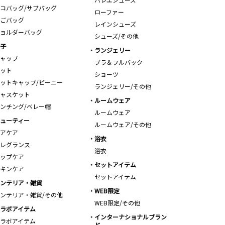
コバッグ/サブバッグ
ローファー
ごバッグ
レインシューズ
ョルダーバッグ
シューズ/その他
子
ランジェリー
ャップ
ブラ＆フルバック
ット
ショーツ
ットキャップ/ビーニー
ランジェリー/その他
ャスケット
ルームウェア
ンチング/ベレー帽
ルームウェア
ューティー
ルームウェア/その他
アケア
浴衣
レグランス
浴衣
ップケア
セットアイテム
キンケア
セットアイテム
ンテリア・雑貨
WEB限定
ンテリア・雑貨/その他
WEB限定/その他
ラボアイテム
インターナショナルブラン
ラボアイテム
ド