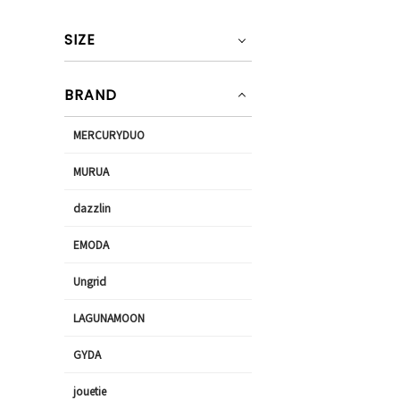
SIZE
BRAND
MERCURYDUO
MURUA
dazzlin
EMODA
Ungrid
LAGUNAMOON
GYDA
jouetie