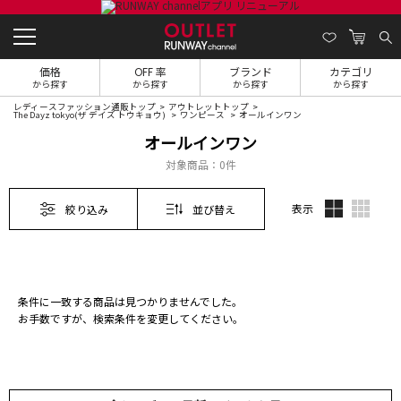
価格
OFF 率
ブランド
カテゴリ
から探す
から探す
から探す
から探す
レディースファッション通販トップ
アウトレットトップ
The Dayz tokyo(ザ デイズ トウキョウ)
ワンピース
オールインワン
オールインワン
対象商品：
0件
表示
絞り込み
並び替え
条件に一致する商品は見つかりませんでした。
お手数ですが、検索条件を変更してください。