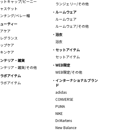
ットキャップ/ビーニー
ランジェリー/その他
ャスケット
ルームウェア
ンチング/ベレー帽
ルームウェア
ューティー
ルームウェア/その他
アケア
浴衣
レグランス
浴衣
ップケア
セットアイテム
キンケア
セットアイテム
ンテリア・雑貨
WEB限定
ンテリア・雑貨/その他
WEB限定/その他
ラボアイテム
インターナショナルブラン
ラボアイテム
ド
adidas
CONVERSE
PUMA
NIKE
Dr.Martens
New Balance