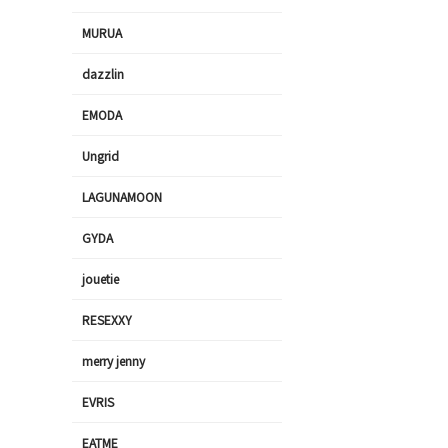
MURUA
dazzlin
EMODA
Ungrid
LAGUNAMOON
GYDA
jouetie
RESEXXY
merry jenny
EVRIS
EATME