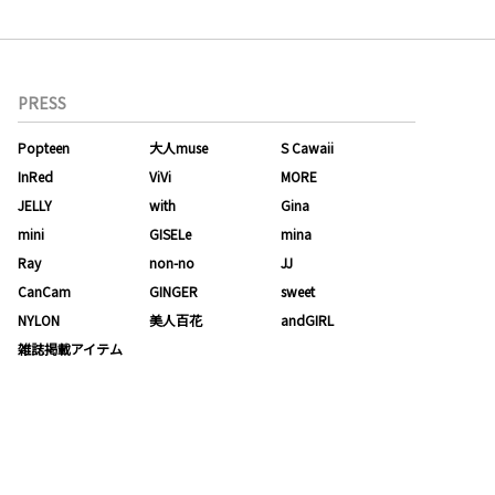
PRESS
Popteen
大人muse
S Cawaii
InRed
ViVi
MORE
JELLY
with
Gina
mini
GISELe
mina
Ray
non-no
JJ
CanCam
GINGER
sweet
NYLON
美人百花
andGIRL
雑誌掲載アイテム