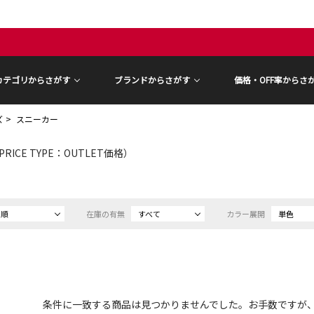
カテゴリからさがす
ブランドからさがす
価格・OFF率からさ
ズ
スニーカー
PRICE TYPE：OUTLET価格）
め順
在庫の有無
すべて
カラー展開
単色
条件に一致する商品は見つかりませんでした。お手数ですが