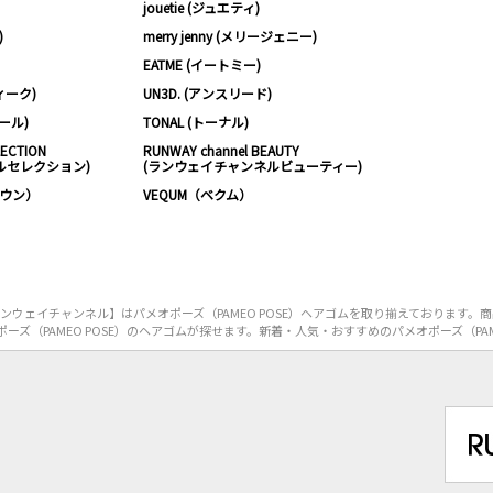
jouetie (ジュエティ)
)
merry jenny (メリージェニー)
EATME (イートミー)
ィーク)
UN3D. (アンスリード)
ムール)
TONAL (トーナル)
LECTION
RUNWAY channel BEAUTY
ルセレクション)
(ランウェイチャンネルビューティー)
ノウン）
VEQUM（ベクム）
ウェイチャンネル】はパメオポーズ（PAMEO POSE）ヘアゴムを取り揃えております。
ズ（PAMEO POSE）のヘアゴムが探せます。新着・人気・おすすめのパメオポーズ（PAM