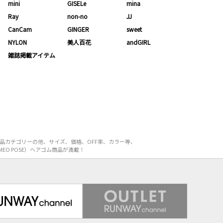
mini
GISELe
mina
Ray
non-no
JJ
CanCam
GINGER
sweet
NYLON
美人百花
andGIRL
雑誌掲載アイテム
商品カテゴリーの他、サイズ、価格、OFF率、カラー等、
EO POSE）ヘアゴム商品が満載！