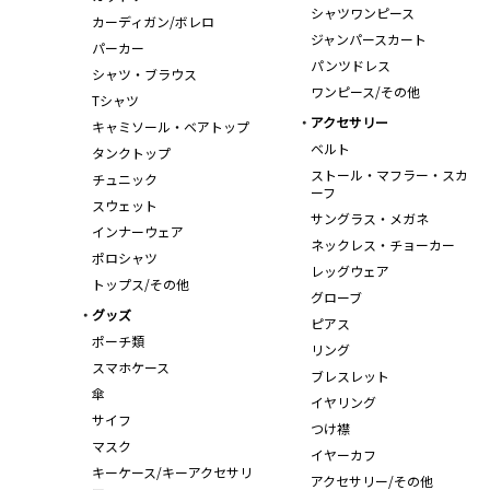
シャツワンピース
カーディガン/ボレロ
ジャンパースカート
パーカー
パンツドレス
シャツ・ブラウス
ワンピース/その他
Tシャツ
アクセサリー
キャミソール・ベアトップ
ベルト
タンクトップ
ストール・マフラー・スカ
チュニック
ーフ
スウェット
サングラス・メガネ
インナーウェア
ネックレス・チョーカー
ポロシャツ
レッグウェア
トップス/その他
グローブ
グッズ
ピアス
ポーチ類
リング
スマホケース
ブレスレット
傘
イヤリング
サイフ
つけ襟
マスク
イヤーカフ
キーケース/キーアクセサリ
アクセサリー/その他
ー