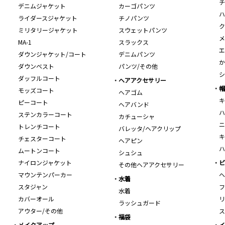
チ
デニムジャケット
カーゴパンツ
ハ
ライダースジャケット
チノパンツ
ク
ミリタリージャケット
スウェットパンツ
メ
MA-1
スラックス
エ
ダウンジャケット/コート
デニムパンツ
か
ダウンベスト
パンツ/その他
シ
ダッフルコート
ヘアアクセサリー
帽
モッズコート
ヘアゴム
キ
ピーコート
ヘアバンド
ハ
ステンカラーコート
カチューシャ
ニ
トレンチコート
バレッタ/ヘアクリップ
キ
チェスターコート
ヘアピン
ハ
ムートンコート
シュシュ
ナイロンジャケット
ビ
その他ヘアアクセサリー
マウンテンパーカー
ヘ
水着
スタジャン
フ
水着
カバーオール
リ
ラッシュガード
アウター/その他
ス
福袋
メイクアップ
イ