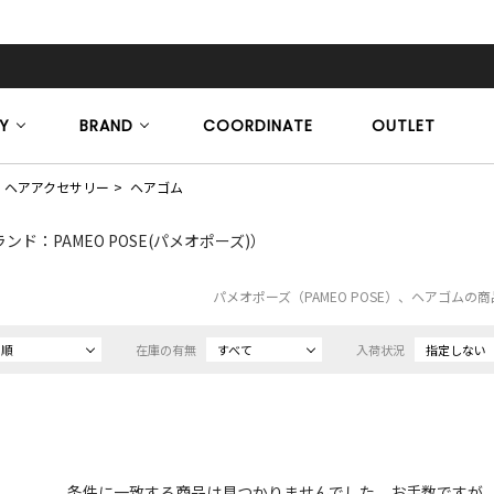
Y
BRAND
COORDINATE
OUTLET
ヘアアクセサリー
ヘアゴム
ンド：PAMEO POSE(パメオポーズ)）
パメオポーズ（PAMEO POSE）、ヘアゴムの
め順
在庫の有無
すべて
入荷状況
指定しない
条件に一致する商品は見つかりませんでした。お手数ですが