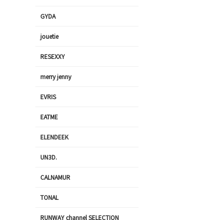
GYDA
jouetie
RESEXXY
merry jenny
EVRIS
EATME
ELENDEEK
UN3D.
CALNAMUR
TONAL
RUNWAY channel SELECTION