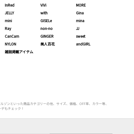
InRed
ViVi
MORE
JELLY
with
Gina
mini
GISELe
mina
Ray
non-no
JJ
CanCam
GINGER
sweet
NYLON
美人百花
andGIRL
雑誌掲載アイテム
やブルゾンといった商品カテゴリーの他、サイズ、価格、OFF率、カラー等、
コーデもチェック！