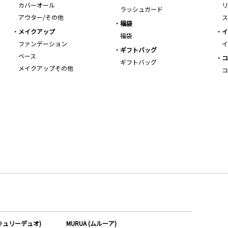
カバーオール
リ
ラッシュガード
アウター/その他
ス
福袋
メイクアップ
イ
福袋
ファンデーション
イ
ギフトバッグ
ベース
コ
ギフトバッグ
メイクアップその他
コ
ーキュリーデュオ)
MURUA (ムルーア)