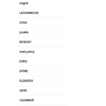
Ungrid
LAGUNAMOON
GYDA
jouetie
RESEXXY
merry jenny
EVRIS
EATME
ELENDEEK
UN3D.
CALNAMUR