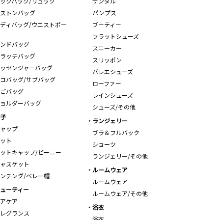
ックパック/リュック
サンダル
ストンバッグ
パンプス
ディバッグ/ウエストポー
ブーティー
フラットシューズ
ンドバッグ
スニーカー
ラッチバッグ
スリッポン
ッセンジャーバッグ
バレエシューズ
コバッグ/サブバッグ
ローファー
ごバッグ
レインシューズ
ョルダーバッグ
シューズ/その他
子
ランジェリー
ャップ
ブラ＆フルバック
ット
ショーツ
ットキャップ/ビーニー
ランジェリー/その他
ャスケット
ルームウェア
ンチング/ベレー帽
ルームウェア
ューティー
ルームウェア/その他
アケア
浴衣
レグランス
浴衣