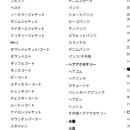
ブルゾン
デニムスカート
バ
ベスト
パンツ
ボ
ノーカラージャケット
ショートパンツ
ボ
チ
デニムジャケット
カーゴパンツ
ハ
ライダースジャケット
チノパンツ
ク
ミリタリージャケット
スウェットパンツ
メ
MA-1
スラックス
エ
ダウンジャケット/コート
デニムパンツ
か
ダウンベスト
パンツ/その他
シ
ダッフルコート
ヘアアクセサリー
帽
モッズコート
ヘアゴム
キ
ピーコート
ヘアバンド
ハ
ステンカラーコート
カチューシャ
ニ
トレンチコート
バレッタ/ヘアクリップ
キ
チェスターコート
ヘアピン
ハ
ムートンコート
シュシュ
ナイロンジャケット
ビ
その他ヘアアクセサリー
マウンテンパーカー
ヘ
水着
スタジャン
フ
水着