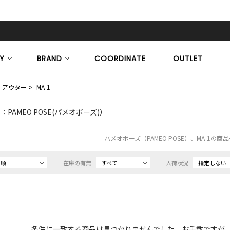
Y
BRAND
COORDINATE
OUTLET
アウター
MA-1
PAMEO POSE(パメオポーズ)）
パメオポーズ（PAMEO POSE）、MA-1の商
め順
在庫の有無
すべて
入荷状況
指定しない
条件に一致する商品は見つかりませんでした。お手数ですが