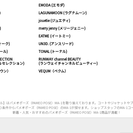
EMODA (エモダ)
)
LAGUNAMOON (ラグナムーン)
jouetie (ジュエティ)
)
merry jenny (メリージェニー)
EATME (イートミー)
ィーク)
UN3D. (アンスリード)
ムール)
TONAL (トーナル)
LECTION
RUNWAY channel BEAUTY
ルセレクション)
(ランウェイチャンネルビューティー)
ノウン）
VEQUM（ベクム）
はパメオポーズ（PAMEO POSE）MA-1を取り揃えております。コートやジャケット
条件からパメオポーズ（PAMEO POSE）のMA-1が探せます。ショップスタッフのMA-1
新着・人気・おすすめのパメオポーズ（PAMEO POSE）MA-1商品が満載！