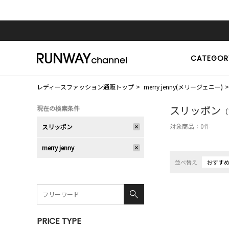
CATEGOR
レディースファッション通販トップ
merry jenny(メリージェニー)
スリッポン
現在の検索条件
（
対象商品：
0
件
スリッポン
merry jenny
並べ替え
おすす
PRICE TYPE