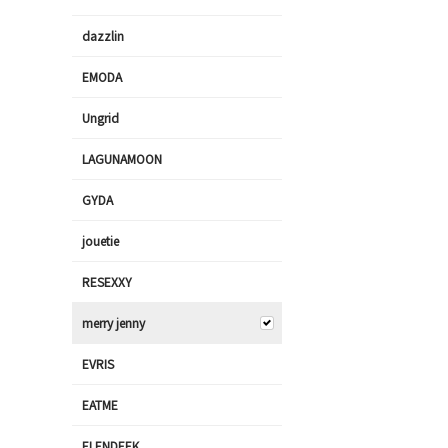
dazzlin
EMODA
Ungrid
LAGUNAMOON
GYDA
jouetie
RESEXXY
merry jenny
EVRIS
EATME
ELENDEEK