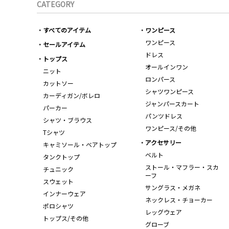
CATEGORY
すべてのアイテム
ワンピース
ワンピース
セールアイテム
ドレス
トップス
オールインワン
ニット
ロンパース
カットソー
シャツワンピース
カーディガン/ボレロ
ジャンパースカート
パーカー
パンツドレス
シャツ・ブラウス
ワンピース/その他
Tシャツ
アクセサリー
キャミソール・ベアトップ
ベルト
タンクトップ
ストール・マフラー・スカ
チュニック
ーフ
スウェット
サングラス・メガネ
インナーウェア
ネックレス・チョーカー
ポロシャツ
レッグウェア
トップス/その他
グローブ