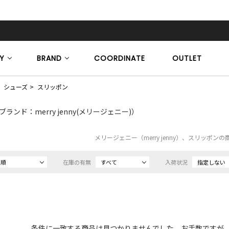
Y
BRAND
COORDINATE
OUTLET
シューズ
スリッポン
ブランド：merry jenny(メリージェニー)）
メリージェニー（merry jenny）、スリッポン
め順
在庫の有無
すべて
入荷状況
指定しない
条件に一致する商品は見つかりませんでした。お手数ですが