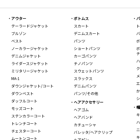
アウター
ボトムス
バ
テーラードジャケット
スカート
ト
ブルゾン
デニムスカート
バ
ベスト
パンツ
ボ
ノーカラージャケット
ショートパンツ
ボ
チ
デニムジャケット
カーゴパンツ
ハ
ライダースジャケット
チノパンツ
ク
ミリタリージャケット
スウェットパンツ
メ
MA-1
スラックス
エ
ダウンジャケット/コート
デニムパンツ
か
ダウンベスト
パンツ/その他
シ
ダッフルコート
ヘアアクセサリー
帽
モッズコート
ヘアゴム
キ
ステンカラーコート
ヘアバンド
ハ
トレンチコート
カチューシャ
ニ
チェスターコート
バレッタ/ヘアクリップ
キ
ムートンコート
ヘアピン