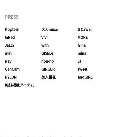
PRESS
Popteen
大人muse
S Cawaii
InRed
ViVi
MORE
JELLY
with
Gina
mini
GISELe
mina
Ray
non-no
JJ
CanCam
GINGER
sweet
NYLON
美人百花
andGIRL
雑誌掲載アイテム