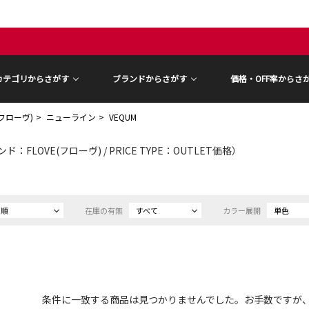
カテゴリからさがす
ブランドからさがす
価格・OFF率からさ
(フローヴ)
ニューライン
VEQUM
ド：FLOVE(フローヴ) / PRICE TYPE：OUTLET価格）
め順
在庫の有無
すべて
カラー展開
単色
条件に一致する商品は見つかりませんでした。お手数ですが