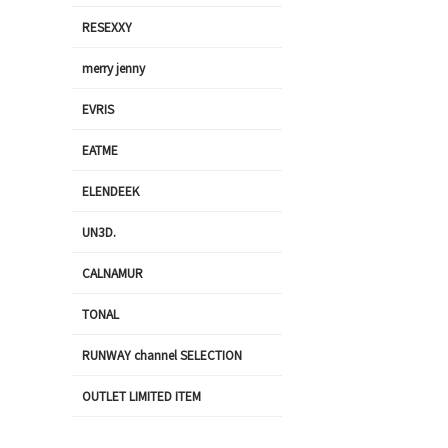
RESEXXY
merry jenny
EVRIS
EATME
ELENDEEK
UN3D.
CALNAMUR
TONAL
RUNWAY channel SELECTION
OUTLET LIMITED ITEM