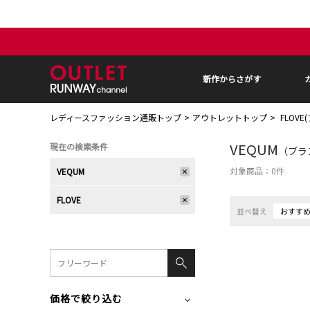
新作からさがす
レディースファッション通販トップ
アウトレットトップ
FLOVE
VEQUM
現在の検索条件
（ブラン
対象商品：
0
件
VEQUM
FLOVE
並べ替え
おすす
価格で絞り込む