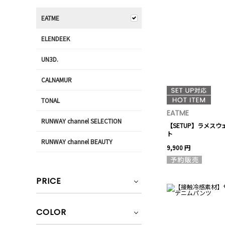
EATME
ELENDEEK
UN3D.
CALNAMUR
TONAL
EATME
RUNWAY channel SELECTION
【SETUP】ラメス
ト
RUNWAY channel BEAUTY
9,900 円
PRICE
COLOR