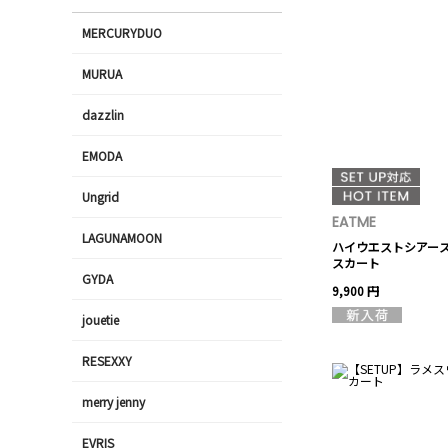
MERCURYDUO
MURUA
dazzlin
EMODA
Ungrid
EATME
LAGUNAMOON
ハイウエストシアー
スカート
GYDA
9,900 円
jouetie
RESEXXY
merry jenny
EVRIS