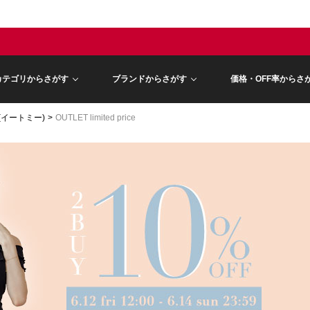
カテゴリからさがす
ブランドからさがす
価格・OFF率からさ
E(イートミー)
OUTLET limited price