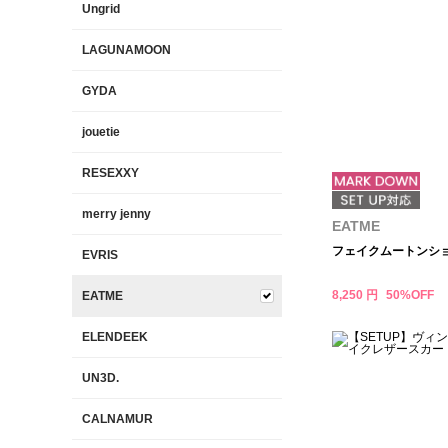
Ungrid
LAGUNAMOON
GYDA
jouetie
RESEXXY
merry jenny
EATME
フェイクムートンシ
EVRIS
8,250 円
50%OFF
EATME
ELENDEEK
UN3D.
CALNAMUR