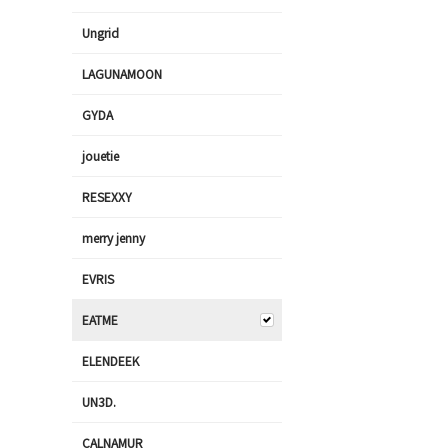
Ungrid
LAGUNAMOON
GYDA
jouetie
RESEXXY
merry jenny
EVRIS
EATME
ELENDEEK
UN3D.
CALNAMUR