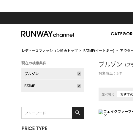
CATEGOR
レディースファッション通販トップ
EATME(イートミー)
アウタ
ブルゾン
現在の検索条件
（ブラ
対象商品：
2
件
ブルゾン
EATME
並べ替え
おすす
PRICE TYPE