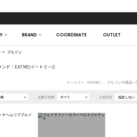
Y
BRAND
COORDINATE
OUTLET
ー
ブルゾン
ンド：EATME(イートミー)）
イートミー（EATME）、ブルゾンの商品一
め順
在庫の有無
すべて
入荷状況
指定しない