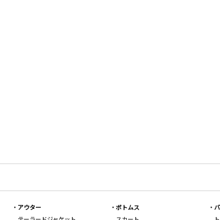
アウター
ボトムス
バ
テーラードジャケット
スカート
ト