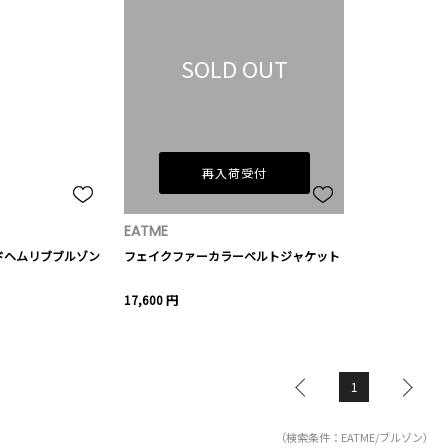
SOLD OUT
再入荷受付
EATME
ドヘムリブブルゾン
フェイクファーカラーベルトジャケット
17,600 円
1
（検索条件：EATME/ブルゾン）