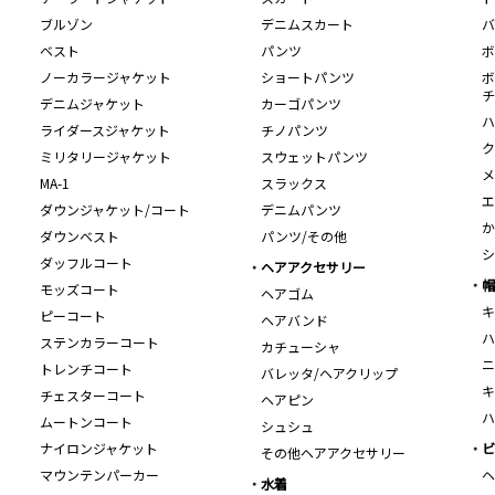
ブルゾン
デニムスカート
バ
ベスト
パンツ
ボ
ノーカラージャケット
ショートパンツ
ボ
チ
デニムジャケット
カーゴパンツ
ハ
ライダースジャケット
チノパンツ
ク
ミリタリージャケット
スウェットパンツ
メ
MA-1
スラックス
エ
ダウンジャケット/コート
デニムパンツ
か
ダウンベスト
パンツ/その他
シ
ダッフルコート
ヘアアクセサリー
帽
モッズコート
ヘアゴム
キ
ピーコート
ヘアバンド
ハ
ステンカラーコート
カチューシャ
ニ
トレンチコート
バレッタ/ヘアクリップ
キ
チェスターコート
ヘアピン
ハ
ムートンコート
シュシュ
ナイロンジャケット
ビ
その他ヘアアクセサリー
マウンテンパーカー
ヘ
水着