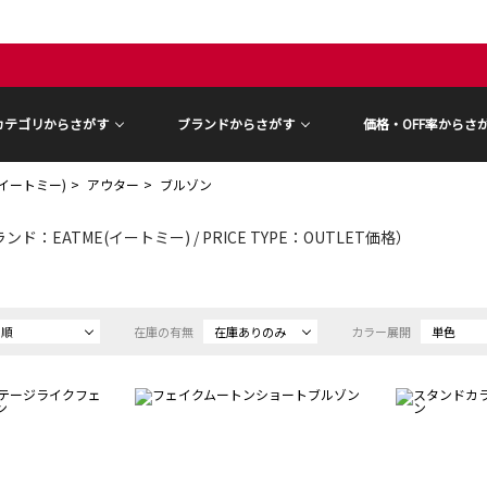
カテゴリからさがす
ブランドからさがす
価格・OFF率からさ
E(イートミー)
アウター
ブルゾン
ンド：EATME(イートミー) / PRICE TYPE：OUTLET価格）
め順
在庫の有無
在庫ありのみ
カラー展開
単色