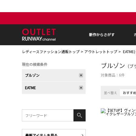
新作からさがす
レディースファッション通販トップ
アウトレットトップ
EATM
ブルゾン
現在の検索条件
（ブラ
対象商品：
6
件
ブルゾン
EATME
並べ替え
おすす
最新アイテムを見る