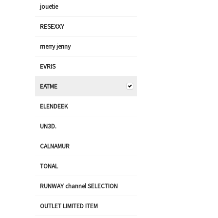
jouetie
RESEXXY
merry jenny
EVRIS
EATME
ELENDEEK
UN3D.
CALNAMUR
TONAL
RUNWAY channel SELECTION
OUTLET LIMITED ITEM