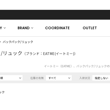
Y
BRAND
COORDINATE
OUTLET
バックパック/リュック
/リュック
（ブランド：EATME(イートミー)）
イートミー（EATME）、バックパック/リュック
め順
在庫の有無
すべて
入荷状況
指定しない