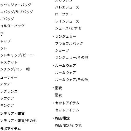
ッセンジャーバッグ
バレエシューズ
コバッグ/サブバッグ
ローファー
ごバッグ
レインシューズ
ョルダーバッグ
シューズ/その他
子
ランジェリー
ャップ
ブラ＆フルバック
ット
ショーツ
ットキャップ/ビーニー
ランジェリー/その他
ャスケット
ルームウェア
ンチング/ベレー帽
ルームウェア
ューティー
ルームウェア/その他
アケア
浴衣
レグランス
浴衣
ップケア
セットアイテム
キンケア
セットアイテム
ンテリア・雑貨
WEB限定
ンテリア・雑貨/その他
WEB限定/その他
ラボアイテム