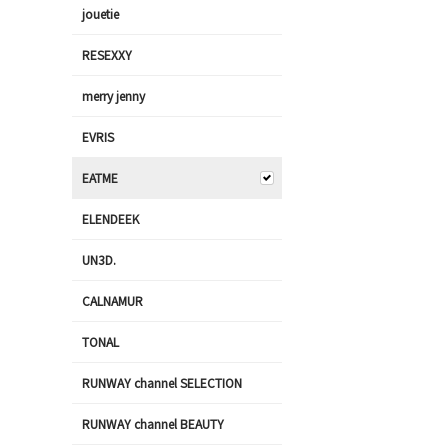
jouetie
RESEXXY
merry jenny
EVRIS
EATME
ELENDEEK
UN3D.
CALNAMUR
TONAL
RUNWAY channel SELECTION
RUNWAY channel BEAUTY