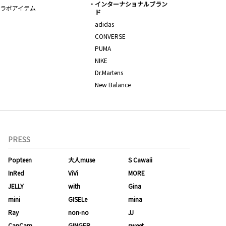
インターナショナルブラン
ラボアイテム
ド
adidas
CONVERSE
PUMA
NIKE
Dr.Martens
New Balance
PRESS
Popteen
大人muse
S Cawaii
InRed
ViVi
MORE
JELLY
with
Gina
mini
GISELe
mina
Ray
non-no
JJ
CanCam
GINGER
sweet