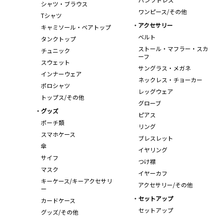
シャツ・ブラウス
ワンピース/その他
Tシャツ
アクセサリー
キャミソール・ベアトップ
ベルト
タンクトップ
ストール・マフラー・スカ
チュニック
ーフ
スウェット
サングラス・メガネ
インナーウェア
ネックレス・チョーカー
ポロシャツ
レッグウェア
トップス/その他
グローブ
グッズ
ピアス
ポーチ類
リング
スマホケース
ブレスレット
傘
イヤリング
サイフ
つけ襟
マスク
イヤーカフ
キーケース/キーアクセサリ
アクセサリー/その他
ー
セットアップ
カードケース
セットアップ
グッズ/その他