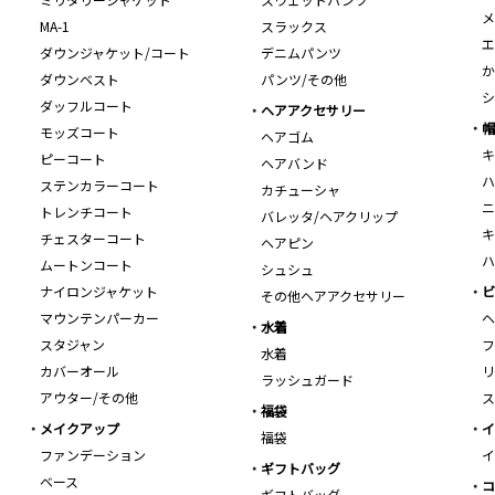
メ
MA-1
スラックス
エ
ダウンジャケット/コート
デニムパンツ
か
ダウンベスト
パンツ/その他
シ
ダッフルコート
ヘアアクセサリー
帽
モッズコート
ヘアゴム
キ
ピーコート
ヘアバンド
ハ
ステンカラーコート
カチューシャ
ニ
トレンチコート
バレッタ/ヘアクリップ
キ
チェスターコート
ヘアピン
ハ
ムートンコート
シュシュ
ナイロンジャケット
ビ
その他ヘアアクセサリー
マウンテンパーカー
ヘ
水着
スタジャン
フ
水着
カバーオール
リ
ラッシュガード
アウター/その他
ス
福袋
メイクアップ
イ
福袋
ファンデーション
イ
ギフトバッグ
ベース
コ
ギフトバッグ