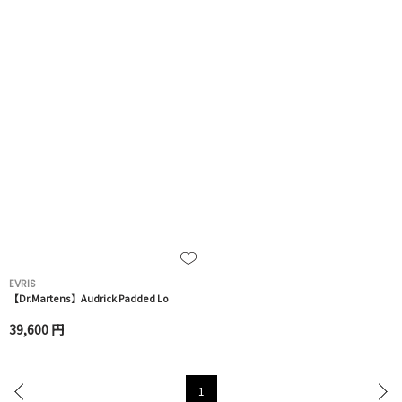
EVRIS
【Dr.Martens】Audrick Padded Lo
39,600 円
1