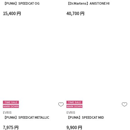
【PUMA】SPEEDCAT OG
【Dr.Martens】ANISTONE HI
15,400 円
40,700 円
EVRIS
EVRIS
【PUMA】SPEEDCAT METALLIC
【PUMA】SPEEDCAT MID
7,975 円
9,900 円