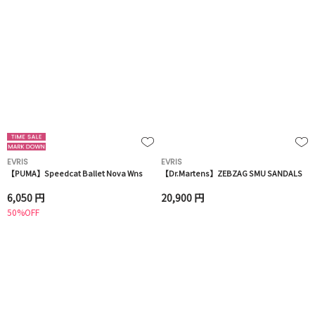
EVRIS
EVRIS
【PUMA】Speedcat Ballet Nova Wns
【Dr.Martens】ZEBZAG SMU SANDALS
6,050 円
20,900 円
50%OFF