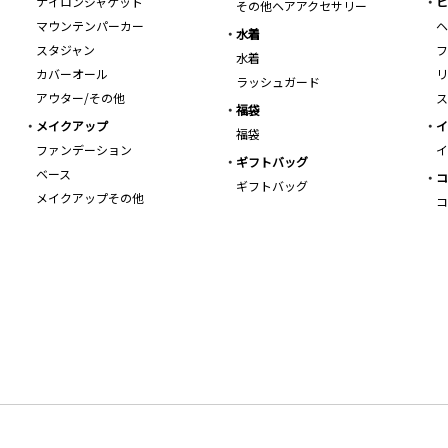
ナイロンジャケット
ビ
その他ヘアアクセサリー
マウンテンパーカー
ヘ
水着
スタジャン
フ
水着
カバーオール
リ
ラッシュガード
アウター/その他
ス
福袋
メイクアップ
イ
福袋
ファンデーション
イ
ギフトバッグ
ベース
コ
ギフトバッグ
メイクアップその他
コ