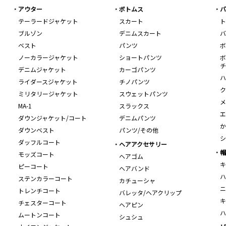
アウター
ボトムス
バ
テーラードジャケット
スカート
ト
ブルゾン
デニムスカート
バ
ベスト
パンツ
ボ
ノーカラージャケット
ショートパンツ
ボ
チ
デニムジャケット
カーゴパンツ
ハ
ライダースジャケット
チノパンツ
ク
ミリタリージャケット
スウェットパンツ
メ
MA-1
スラックス
エ
ダウンジャケット/コート
デニムパンツ
か
ダウンベスト
パンツ/その他
シ
ダッフルコート
ヘアアクセサリー
帽
モッズコート
ヘアゴム
キ
ピーコート
ヘアバンド
ハ
ステンカラーコート
カチューシャ
ニ
トレンチコート
バレッタ/ヘアクリップ
キ
チェスターコート
ヘアピン
ハ
ムートンコート
シュシュ