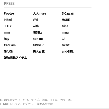
PRESS
Popteen
大人muse
S Cawaii
InRed
ViVi
MORE
JELLY
with
Gina
mini
GISELe
mina
Ray
non-no
JJ
CanCam
GINGER
sweet
NYLON
美人百花
andGIRL
雑誌掲載アイテム
す。商品カテゴリーの他、サイズ、価格、OFF率、カラー等、
ENDEEK）ハンチング/ベレー帽商品が満載！