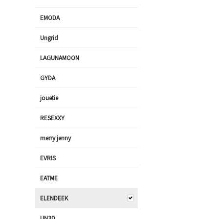
EMODA
Ungrid
LAGUNAMOON
GYDA
jouetie
RESEXXY
merry jenny
EVRIS
EATME
ELENDEEK
UN3D.