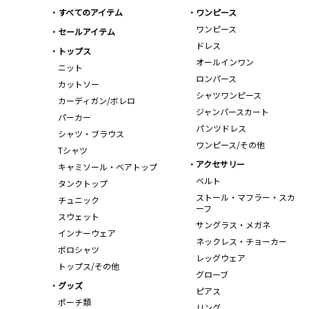
すべてのアイテム
ワンピース
ワンピース
セールアイテム
ドレス
トップス
オールインワン
ニット
ロンパース
カットソー
シャツワンピース
カーディガン/ボレロ
ジャンパースカート
パーカー
パンツドレス
シャツ・ブラウス
ワンピース/その他
Tシャツ
アクセサリー
キャミソール・ベアトップ
ベルト
タンクトップ
ストール・マフラー・スカ
チュニック
ーフ
スウェット
サングラス・メガネ
インナーウェア
ネックレス・チョーカー
ポロシャツ
レッグウェア
トップス/その他
グローブ
グッズ
ピアス
ポーチ類
リング