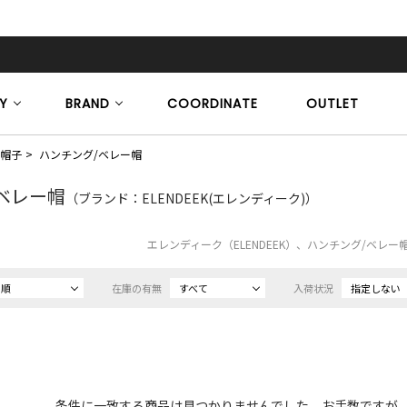
Y
BRAND
COORDINATE
OUTLET
帽子
ハンチング/ベレー帽
ベレー帽
（ブランド：ELENDEEK(エレンディーク)）
エレンディーク（ELENDEEK）、ハンチング/ベレ
め順
在庫の有無
すべて
入荷状況
指定しない
条件に一致する商品は見つかりませんでした。お手数ですが