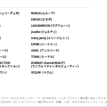
ーキュリーデュオ)
MURUA (ムルーア)
EMODA (エモダ)
)
LAGUNAMOON (ラグナムーン)
jouetie (ジュエティ)
)
merry jenny (メリージェニー)
EATME (イートミー)
ィーク)
UN3D. (アンスリード)
ムール)
TONAL (トーナル)
LECTION
RUNWAY channel BEAUTY
ルセレクション)
(ランウェイチャンネルビューティー)
ノウン）
VEQUM（ベクム）
イチャンネル】はエレンディーク（ELENDEEK）ハンチング/ベレー帽を取り揃えておりま
ENDEEK）のハンチング/ベレー帽が探せます。新着・人気・おすすめのエレンディーク（EL