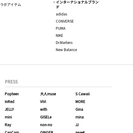
インターナショナルブラン
ラボアイテム
ド
adidas
CONVERSE
PUMA
NIKE
Dr.Martens
New Balance
PRESS
Popteen
大人muse
S Cawaii
InRed
ViVi
MORE
JELLY
with
Gina
mini
GISELe
mina
Ray
non-no
JJ
CanCam
GINGER
sweet