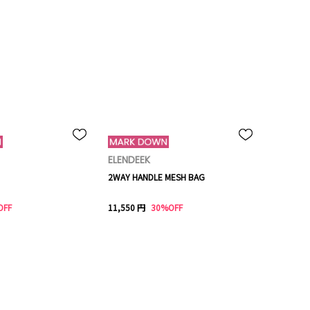
ELENDEEK
2WAY HANDLE MESH BAG
OFF
11,550 円
30%OFF
）