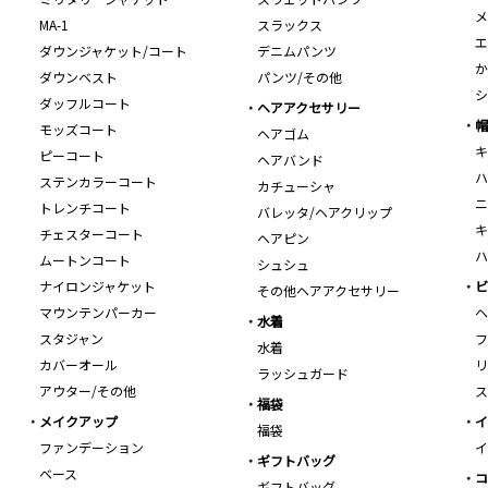
メ
MA-1
スラックス
エ
ダウンジャケット/コート
デニムパンツ
か
ダウンベスト
パンツ/その他
シ
ダッフルコート
ヘアアクセサリー
帽
モッズコート
ヘアゴム
キ
ピーコート
ヘアバンド
ハ
ステンカラーコート
カチューシャ
ニ
トレンチコート
バレッタ/ヘアクリップ
キ
チェスターコート
ヘアピン
ハ
ムートンコート
シュシュ
ナイロンジャケット
ビ
その他ヘアアクセサリー
マウンテンパーカー
ヘ
水着
スタジャン
フ
水着
カバーオール
リ
ラッシュガード
アウター/その他
ス
福袋
メイクアップ
イ
福袋
ファンデーション
イ
ギフトバッグ
ベース
コ
ギフトバッグ