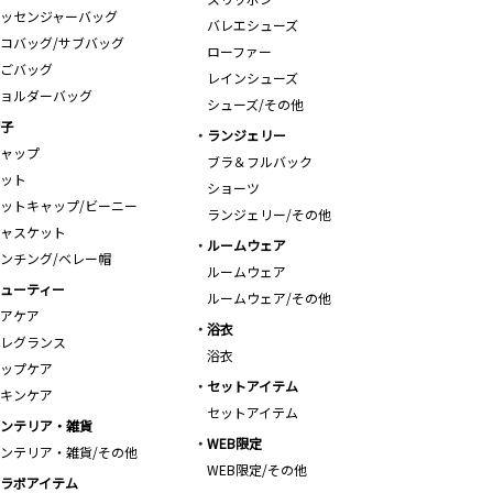
ッセンジャーバッグ
バレエシューズ
コバッグ/サブバッグ
ローファー
ごバッグ
レインシューズ
ョルダーバッグ
シューズ/その他
子
ランジェリー
ャップ
ブラ＆フルバック
ット
ショーツ
ットキャップ/ビーニー
ランジェリー/その他
ャスケット
ルームウェア
ンチング/ベレー帽
ルームウェア
ューティー
ルームウェア/その他
アケア
浴衣
レグランス
浴衣
ップケア
セットアイテム
キンケア
セットアイテム
ンテリア・雑貨
WEB限定
ンテリア・雑貨/その他
WEB限定/その他
ラボアイテム