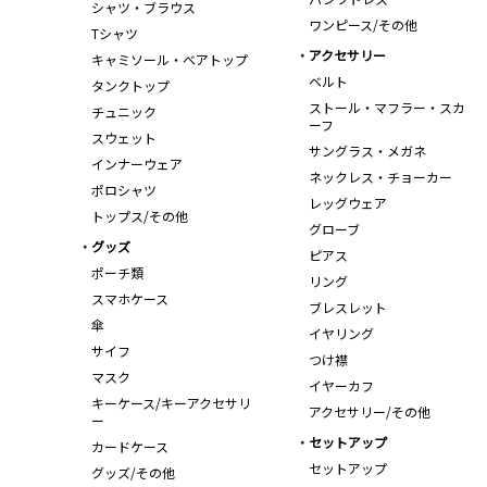
シャツ・ブラウス
ワンピース/その他
Tシャツ
アクセサリー
キャミソール・ベアトップ
ベルト
タンクトップ
ストール・マフラー・スカ
チュニック
ーフ
スウェット
サングラス・メガネ
インナーウェア
ネックレス・チョーカー
ポロシャツ
レッグウェア
トップス/その他
グローブ
グッズ
ピアス
ポーチ類
リング
スマホケース
ブレスレット
傘
イヤリング
サイフ
つけ襟
マスク
イヤーカフ
キーケース/キーアクセサリ
アクセサリー/その他
ー
セットアップ
カードケース
セットアップ
グッズ/その他