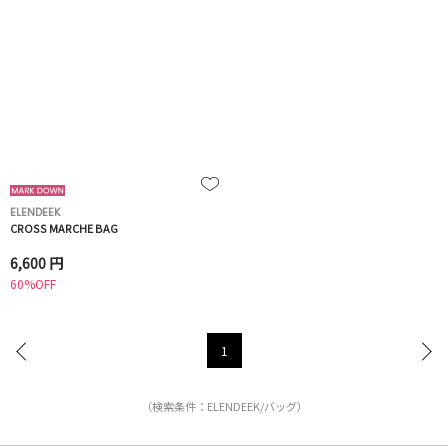
ELENDEEK
CROSS MARCHE BAG
6,600 円
60%OFF
1
（検索条件：ELENDEEK/バッグ）