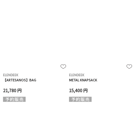
ELENDEEK
ELENDEEK
【ARTESANOS】BAG
METAL KNAPSACK
21,780 円
15,400 円