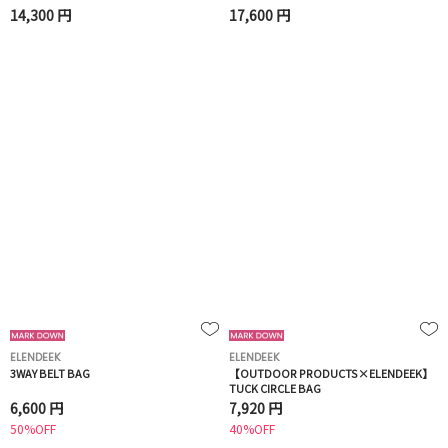
14,300 円
17,600 円
ELENDEEK
ELENDEEK
3WAY BELT BAG
【OUTDOOR PRODUCTS×ELENDEEK】
TUCK CIRCLE BAG
6,600 円
7,920 円
50%OFF
40%OFF