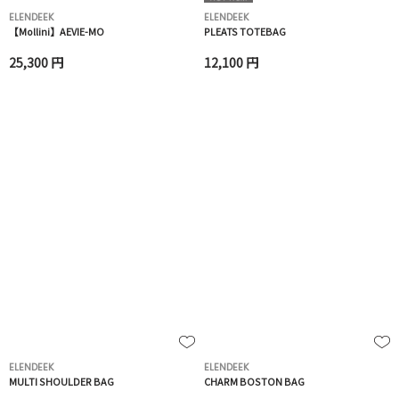
ELENDEEK
ELENDEEK
【Mollini】AEVIE-MO
PLEATS TOTEBAG
25,300 円
12,100 円
ELENDEEK
ELENDEEK
MULTI SHOULDER BAG
CHARM BOSTON BAG