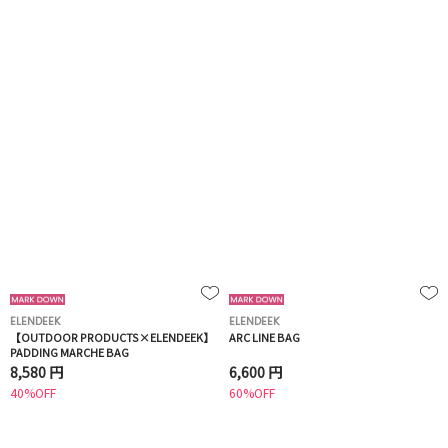
ELENDEEK
ELENDEEK
【OUTDOOR PRODUCTS×ELENDEEK】
ARC LINE BAG
PADDING MARCHE BAG
8,580 円
6,600 円
40%OFF
60%OFF