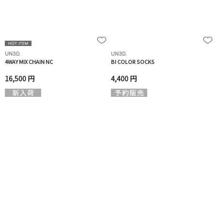
UN3D.
UN3D.
4WAY MIX CHAIN NC
BI COLOR SOCKS
16,500 円
4,400 円