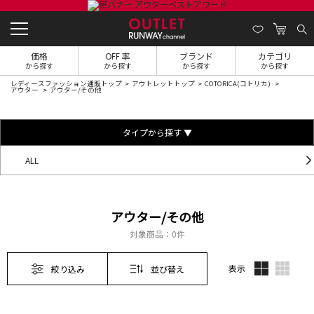
価格
OFF 率
ブランド
カテゴリ
から探す
から探す
から探す
から探す
レディースファッション通販トップ
アウトレットトップ
COTORICA(コトリカ)
アウター
アウター/その他
タイプから探す ▼
ALL
アウター/その他
対象商品：
0件
表示
絞り込み
並び替え