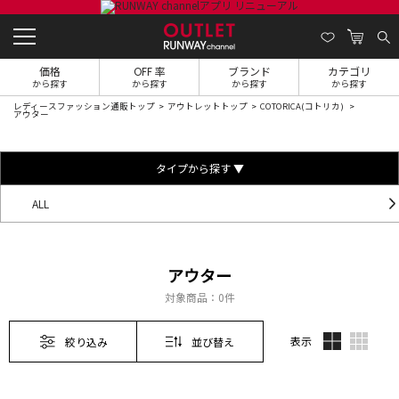
価格
OFF 率
ブランド
カテゴリ
から探す
から探す
から探す
から探す
レディースファッション通販トップ
アウトレットトップ
COTORICA(コトリカ)
アウター
タイプから探す ▼
ALL
アウター
対象商品：
0件
表示
絞り込み
並び替え